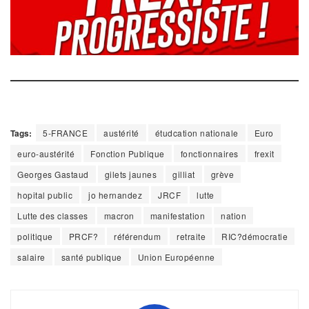
Tags:
5-FRANCE
austérité
étudcation nationale
Euro
euro-austérité
Fonction Publique
fonctionnaires
frexit
Georges Gastaud
gilets jaunes
gilliat
grève
hopital public
jo hernandez
JRCF
lutte
Lutte des classes
macron
manifestation
nation
politique
PRCF?
référendum
retraite
RIC?démocratie
salaire
santé publique
Union Européenne