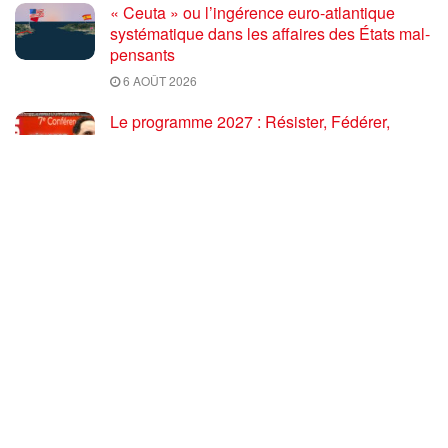
« Ceuta » ou l’ingérence euro-atlantique
systématique dans les affaires des États mal-
pensants
6 AOÛT 2026
Le programme 2027 : Résister, Fédérer,
Reconstruire – Fadi Kassem fait le point sur
les grandes orientations pour faire gagner la
France des travailleurs [10′]
6 AOÛT 2026
80 ans après Hiroshima : l’impérialisme états-
unien, de l’holocauste atomique à la menace
d’extermination de la civilisation iranienne
6 AOÛT 2026
Ouf! Merci Télérama! – Par Floréal
29 JUILLET 2026
Après son 54e Congrès, où en est la CGT ? –