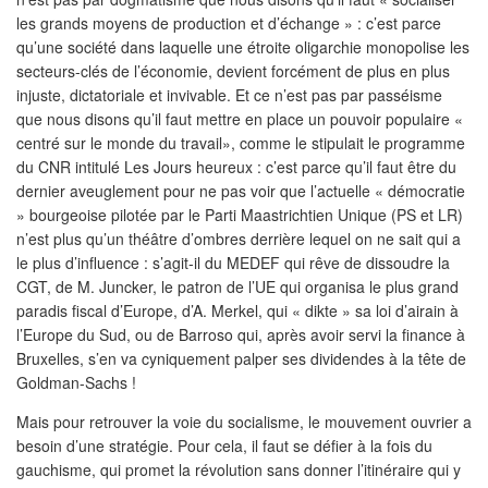
les grands moyens de production et d’échange » : c’est parce
qu’une société dans laquelle une étroite oligarchie monopolise les
secteurs-clés de l’économie, devient forcément de plus en plus
injuste, dictatoriale et invivable. Et ce n’est pas par passéisme
que nous disons qu’il faut mettre en place un pouvoir populaire «
centré sur le monde du travail», comme le stipulait le programme
du CNR intitulé Les Jours heureux : c’est parce qu’il faut être du
dernier aveuglement pour ne pas voir que l’actuelle « démocratie
» bourgeoise pilotée par le Parti Maastrichtien Unique (PS et LR)
n’est plus qu’un théâtre d’ombres derrière lequel on ne sait qui a
le plus d’influence : s’agit-il du MEDEF qui rêve de dissoudre la
CGT, de M. Juncker, le patron de l’UE qui organisa le plus grand
paradis fiscal d’Europe, d’A. Merkel, qui « dikte » sa loi d’airain à
l’Europe du Sud, ou de Barroso qui, après avoir servi la finance à
Bruxelles, s’en va cyniquement palper ses dividendes à la tête de
Goldman-Sachs !
Mais pour retrouver la voie du socialisme, le mouvement ouvrier a
besoin d’une stratégie. Pour cela, il faut se défier à la fois du
gauchisme, qui promet la révolution sans donner l’itinéraire qui y