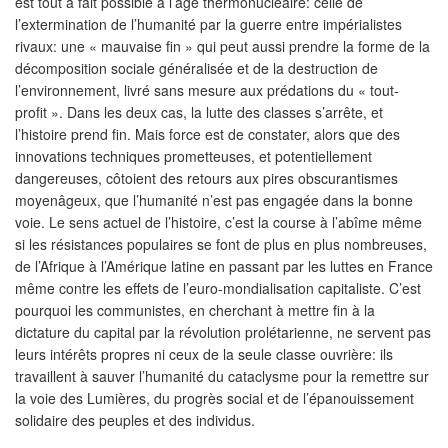
est tout à fait possible à l’âge thermonucléaire: celle de
l’extermination de l’humanité par la guerre entre impérialistes
rivaux: une « mauvaise fin » qui peut aussi prendre la forme de la
décomposition sociale généralisée et de la destruction de
l’environnement, livré sans mesure aux prédations du « tout-
profit ». Dans les deux cas, la lutte des classes s’arrête, et
l’histoire prend fin. Mais force est de constater, alors que des
innovations techniques prometteuses, et potentiellement
dangereuses, côtoient des retours aux pires obscurantismes
moyenâgeux, que l’humanité n’est pas engagée dans la bonne
voie. Le sens actuel de l’histoire, c’est la course à l’abîme même
si les résistances populaires se font de plus en plus nombreuses,
de l’Afrique à l’Amérique latine en passant par les luttes en France
même contre les effets de l’euro-mondialisation capitaliste. C’est
pourquoi les communistes, en cherchant à mettre fin à la
dictature du capital par la révolution prolétarienne, ne servent pas
leurs intérêts propres ni ceux de la seule classe ouvrière: ils
travaillent à sauver l’humanité du cataclysme pour la remettre sur
la voie des Lumières, du progrès social et de l’épanouissement
solidaire des peuples et des individus.