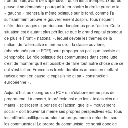
trompe-l’œil, avant de s’apercevoir qu’on les a trompés. D’autres
peuvent se demander pourquoi lutter contre la droite puisque la
« gauche » mènera la même politique sur le fond, comme l’a
suffisamment prouvé le gouvernement Jospin. Tous risquent
d’être découragés et perdus pour longtemps pour l’action. Cette
situation est d’autant plus périlleuse que le grand capital promeut
de plus le Front « national », lequel dévoie les thèmes de la
nation, de l’alternative et même de… la classe ouvrière,
(abandonnés par le PCF!) pour propager sa politique fasciste et
xénophobe. Le rôle politique des communistes dans cette lutte,
c’est de montrer qu’il est possible de faire tout autre chose que ce
qui s’est fait en France ces trente dernières années en mettant
radicalement en cause le capitalisme et sa « construction
européenne ».
Aujourd’hui, aux congrès du PCF on n’élabore même plus de
programme! Là encore, le prétexte est que les « textes clés en
mains » sclérosent la pensée et l’action, que le « mouvement
social » doit trouver lui-même ses propres perspectives etc. Tous
les militants politiques auraient un programme à défendre, sauf
les communistes! Le propre du communiste, ce serait donc de