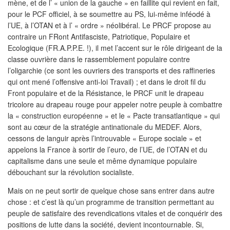
mène, et de l’ « union de la gauche » en faillite qui revient en fait,
pour le PCF officiel, à se soumettre au PS, lui-même inféodé à
l’UE, à l’OTAN et à l’ « ordre » néolibéral. Le PRCF propose au
contraire un FRont Antifasciste, Patriotique, Populaire et
Ecologique (FR.A.P.P.E. !), il met l’accent sur le rôle dirigeant de la
classe ouvrière dans le rassemblement populaire contre
l’oligarchie (ce sont les ouvriers des transports et des raffineries
qui ont mené l’offensive anti-loi Travail) ; et dans le droit fil du
Front populaire et de la Résistance, le PRCF unit le drapeau
tricolore au drapeau rouge pour appeler notre peuple à combattre
la « construction européenne » et le « Pacte transatlantique » qui
sont au cœur de la stratégie antinationale du MEDEF. Alors,
cessons de languir après l’introuvable « Europe sociale » et
appelons la France à sortir de l’euro, de l’UE, de l’OTAN et du
capitalisme dans une seule et même dynamique populaire
débouchant sur la révolution socialiste.
Mais on ne peut sortir de quelque chose sans entrer dans autre
chose : et c’est là qu’un programme de transition permettant au
peuple de satisfaire des revendications vitales et de conquérir des
positions de lutte dans la société, devient incontournable. Si,