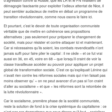
d’agression contre la Russie, que les LR et le FN rivalisent de
démagogie fascisante pour exploiter l’odieux attentat de Nice, il
peut sembler audacieux de mettre en débat un programme de
transition révolutionnaire, comme nous osons le faire ici.
Et pourtant, c’est le devoir de toute organisation communiste
véritable que de mettre en cohérence ses propositions
alternatives ; pas seulement pour préparer le changement de
société, mais pour résister et contre-attaquer ici et maintenant.
Car si nécessaires qu’ils soient, les combats revendicatifs n’ont
jamais suffi pour faire plier le capital : il ne cède – et ce fut vrai
aussi en 36, en 45, voire en 68 – que lorsqu’il craint de voir la
classe travailleuse accéder au pouvoir pour appliquer un projet
global de transformation sociale. C’est ce qu’expliquait Lénine qui
n’avait rien contre les réformes sociales mais qui n’en faisait pas
moins observer qu’ « on ne peut avancer d’un pas si l’on craint
d’aller au socialisme » et que « les réformes sont la retombée de
la lutte révolutionnaire ».
Car le socialisme, première phase de la société communiste,
reste la solution de fond à la crise systémique du capitalisme : ce
n’est pas par dogmatisme que nous disons qu’il faut « socialiser