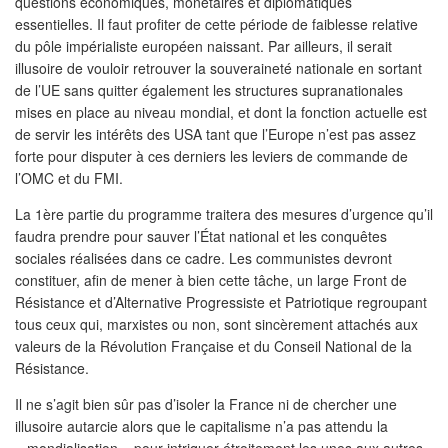
questions économiques, monétaires et diplomatiques
essentielles. Il faut profiter de cette période de faiblesse relative
du pôle impérialiste européen naissant. Par ailleurs, il serait
illusoire de vouloir retrouver la souveraineté nationale en sortant
de l’UE sans quitter également les structures supranationales
mises en place au niveau mondial, et dont la fonction actuelle est
de servir les intérêts des USA tant que l’Europe n’est pas assez
forte pour disputer à ces derniers les leviers de commande de
l’OMC et du FMI.
La 1ère partie du programme traitera des mesures d’urgence qu’il
faudra prendre pour sauver l’État national et les conquêtes
sociales réalisées dans ce cadre. Les communistes devront
constituer, afin de mener à bien cette tâche, un large Front de
Résistance et d’Alternative Progressiste et Patriotique regroupant
tous ceux qui, marxistes ou non, sont sincèrement attachés aux
valeurs de la Révolution Française et du Conseil National de la
Résistance.
Il ne s’agit bien sûr pas d’isoler la France ni de chercher une
illusoire autarcie alors que le capitalisme n’a pas attendu la
« mondialisation » pour intriquer étroitement les unes aux autres