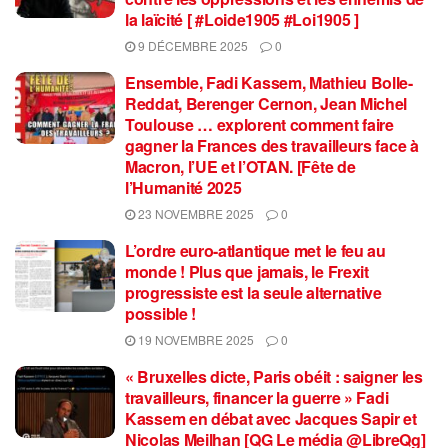
la laïcité [ #Loide1905 #Loi1905 ]
9 DÉCEMBRE 2025
0
Ensemble, Fadi Kassem, Mathieu Bolle-
Reddat, Berenger Cernon, Jean Michel
Toulouse … explorent comment faire
gagner la Frances des travailleurs face à
Macron, l’UE et l’OTAN. [Fête de
l’Humanité 2025
23 NOVEMBRE 2025
0
L’ordre euro-atlantique met le feu au
monde ! Plus que jamais, le Frexit
progressiste est la seule alternative
possible !
19 NOVEMBRE 2025
0
« Bruxelles dicte, Paris obéit : saigner les
travailleurs, financer la guerre » Fadi
Kassem en débat avec Jacques Sapir et
Nicolas Meilhan [QG Le média @LibreQg]