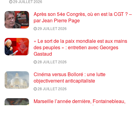
29 JUILLET 2026
Après son 54e Congrès, où en est la CGT ? –
par Jean Pierre Page
29 JUILLET 2026
« Le sort de la paix mondiale est aux mains
des peuples » : entretien avec Georges
Gastaud
28 JUILLET 2026
Cinéma versus Bolloré : une lutte
objectivement anticapitaliste
28 JUILLET 2026
Marseille l’année dernière, Fontainebleau,
Arcachon, la Drôme et les Écrins cette année
: la France brûle sous l’incendie de l’austérité
de l’Union européenne
26 JUILLET 2026