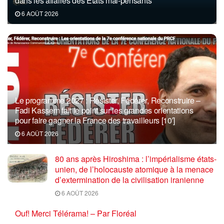
dans les affaires des États mal-pensants
6 AOÛT 2026
Le programme 2027 : Résister, Fédérer, Reconstruire –
Fadi Kassem fait le point sur les grandes orientations
pour faire gagner la France des travailleurs [10′]
6 AOÛT 2026
80 ans après Hiroshima : l’impérialisme états-
unien, de l’holocauste atomique à la menace
d’extermination de la civilisation iranienne
6 AOÛT 2026
Ouf! Merci Télérama! – Par Floréal