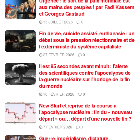
Urgence : le sort de la paix mondiale est
aux mains des peuples ! par Fadi Kassem
et Georges Gastaud
15 JUILLET 2026
0
Fin de vie, suicide assisté, euthanasie : un
débat sous la pression réactionnaire et de
l’exterministe du système capitaliste
27 FÉVRIER 2026
0
Il est 85 secondes avant minuit : l’alerte
des scientifiques contre l’apocalypse de
la guerre nucléaire sur l’horloge de la fin
du monde
10 FÉVRIER 2026
0
New Start et reprise de la course a
l’apocalypse nucléaire : fin du « nouveau
départ » ou… départ d’une nouvelle fin ?
7 FÉVRIER 2026
0
Guerre, impérialisme, dictature,