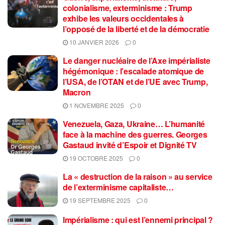
colonialisme, exterminisme : Trump
exhibe les valeurs occidentales à
l’opposé de la liberté et de la démocratie
10 JANVIER 2026
0
Le danger nucléaire de l’Axe impérialiste
hégémonique : l’escalade atomique de
l’USA, de l’OTAN et de l’UE avec Trump,
Macron
1 NOVEMBRE 2025
0
Venezuela, Gaza, Ukraine… L’humanité
face à la machine des guerres. Georges
Gastaud invité d’Espoir et Dignité TV
19 OCTOBRE 2025
0
La « destruction de la raison » au service
de l’exterminisme capitaliste…
19 SEPTEMBRE 2025
0
Impérialisme : qui est l’ennemi principal ?