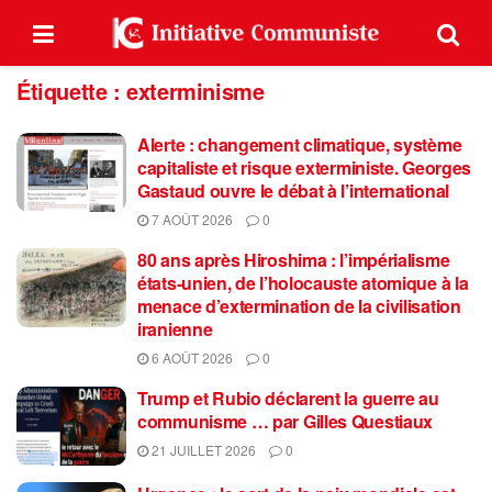
Étiquette :
exterminisme
Alerte : changement climatique, système
capitaliste et risque exterministe. Georges
Gastaud ouvre le débat à l’international
7 AOÛT 2026
0
80 ans après Hiroshima : l’impérialisme
états-unien, de l’holocauste atomique à la
menace d’extermination de la civilisation
iranienne
6 AOÛT 2026
0
Trump et Rubio déclarent la guerre au
communisme … par Gilles Questiaux
21 JUILLET 2026
0