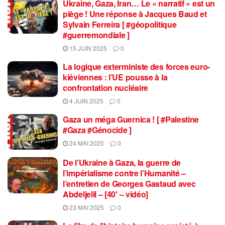
Ukraine, Gaza, Iran… Le « narratif » est un
piège ! Une réponse à Jacques Baud et
Sylvain Ferreira [ #géopolitique
#guerremondiale ]
15 JUIN 2025
0
La logique exterministe des forces euro-
kiéviennes : l’UE pousse à la
confrontation nucléaire
4 JUIN 2025
0
Gaza un méga Guernica ! [ #Palestine
#Gaza #Génocide ]
24 MAI 2025
0
De l’Ukraine à Gaza, la guerre de
l’impérialisme contre l’Humanité –
l’entretien de Georges Gastaud avec
Abdeljelil – [40′ – vidéo]
23 MAI 2025
0