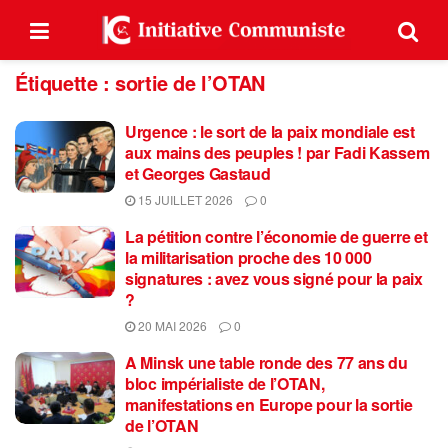
Étiquette :
sortie de l’OTAN
Urgence : le sort de la paix mondiale est
aux mains des peuples ! par Fadi Kassem
et Georges Gastaud
15 JUILLET 2026
0
La pétition contre l’économie de guerre et
la militarisation proche des 10 000
signatures : avez vous signé pour la paix
?
20 MAI 2026
0
A Minsk une table ronde des 77 ans du
bloc impérialiste de l’OTAN,
manifestations en Europe pour la sortie
de l’OTAN