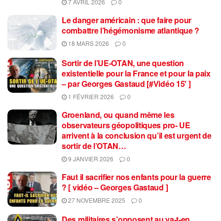
7 AVRIL 2026
0
Le danger américain : que faire pour
combattre l’hégémonisme atlantique ?
18 MARS 2026
0
Sortir de l’UE-OTAN, une question
existentielle pour la France et pour la paix
– par Georges Gastaud [#Vidéo 15′ ]
1 FÉVRIER 2026
0
Groenland, ou quand même les
observateurs géopolitiques pro- UE
arrivent à la conclusion qu’il est urgent de
sortir de l’OTAN…
9 JANVIER 2026
0
Faut il sacrifier nos enfants pour la guerre
? [ vidéo – Georges Gastaud ]
27 NOVEMBRE 2025
0
Des militaires s’opposent au va-t-en