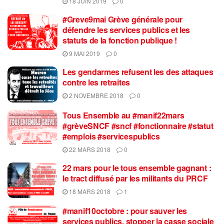
18 JUIN 2019
0
#Greve9mai Grève générale pour
défendre les services publics et les
statuts de la fonction publique !
9 MAI 2019
0
Les gendarmes refusent les des attaques
contre les retraites
2 NOVEMBRE 2018
0
Tous Ensemble au #manif22mars
#grèveSNCF #sncf #fonctionnaire #statut
#emplois #servicespublics
22 MARS 2018
0
22 mars pour le tous ensemble gagnant :
le tract diffusé par les militants du PRCF
18 MARS 2018
1
#manif10octobre : pour sauver les
services publics, stopper la casse sociale