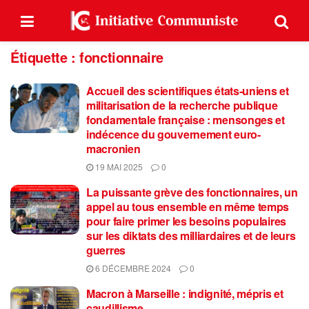
Étiquette :
fonctionnaire
Accueil des scientifiques états-uniens et
militarisation de la recherche publique
fondamentale française : mensonges et
indécence du gouvernement euro-
macronien
19 MAI 2025
0
La puissante grève des fonctionnaires, un
appel au tous ensemble en même temps
pour faire primer les besoins populaires
sur les diktats des milliardaires et de leurs
guerres
6 DÉCEMBRE 2024
0
Macron à Marseille : indignité, mépris et
caudillisme