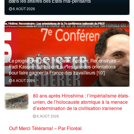
dans les affaires des États mal-pensants
6 AOÛT 2026
Le programme 2027 : Résister, Fédérer, Reconstruire –
Fadi Kassem fait le point sur les grandes orientations
pour faire gagner la France des travailleurs [10′]
6 AOÛT 2026
80 ans après Hiroshima : l’impérialisme états-
unien, de l’holocauste atomique à la menace
d’extermination de la civilisation iranienne
6 AOÛT 2026
Ouf! Merci Télérama! – Par Floréal