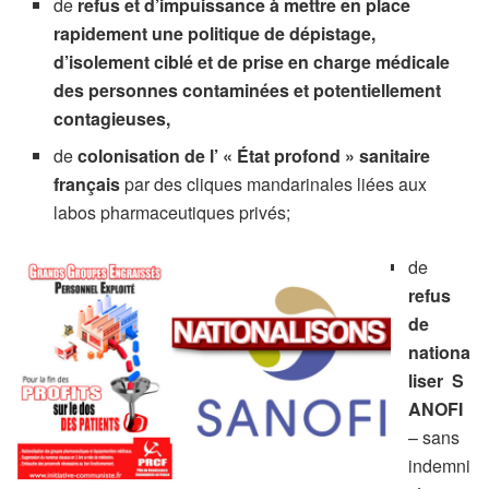
de
refus et d’impuissance à mettre en place
rapidement une politique de dépistage,
d’isolement ciblé et de prise en charge médicale
des personnes contaminées et potentiellement
contagieuses,
de
colonisation de l’ « État profond » sanitaire
français
par des cliques mandarinales liées aux
labos pharmaceutiques privés;
de
refus
de
nationa
liser S
ANOFI
– sans
indemni