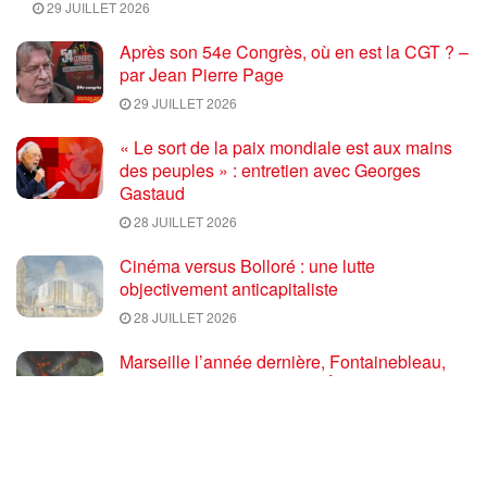
29 JUILLET 2026
Après son 54e Congrès, où en est la CGT ? –
par Jean Pierre Page
29 JUILLET 2026
« Le sort de la paix mondiale est aux mains
des peuples » : entretien avec Georges
Gastaud
28 JUILLET 2026
Cinéma versus Bolloré : une lutte
objectivement anticapitaliste
28 JUILLET 2026
Marseille l’année dernière, Fontainebleau,
Arcachon, la Drôme et les Écrins cette année
: la France brûle sous l’incendie de l’austérité
de l’Union européenne
26 JUILLET 2026