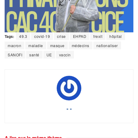
Tags:
49.3
covid-19
crise
EHPAD
frexit
hôpital
macron
maladie
masque
médecins
nationaliser
SANOFI
santé
UE
vaccin
- -
A lire sur le même thème