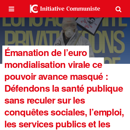
Émanation de l’euro
mondialisation virale ce
pouvoir avance masqué :
Défendons la santé publique
sans reculer sur les
conquêtes sociales, l’emploi,
les services publics et les