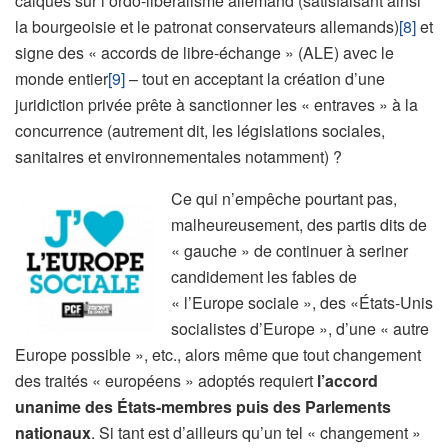
calqués sur l’ordo-libéralisme allemand (satisfaisant ainsi
la bourgeoisie et le patronat conservateurs allemands)
[8]
et
signe des « accords de libre-échange » (ALE) avec le
monde entier
[9]
– tout en acceptant la création d’une
juridiction privée prête à sanctionner les « entraves » à la
concurrence (autrement dit, les législations sociales,
sanitaires et environnementales notamment) ?
Ce qui n’empêche pourtant pas,
malheureusement, des partis dits de
« gauche » de continuer à seriner
candidement les fables de
« l’Europe sociale », des «États-Unis
socialistes d’Europe », d’une « autre
Europe possible », etc., alors même que tout changement
des traités « européens » adoptés requiert
l’accord
unanime des États-membres puis des Parlements
nationaux
. Si tant est d’ailleurs qu’un tel « changement »