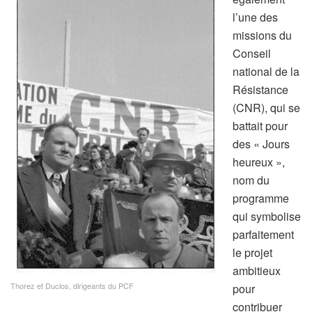
l’une des
missions du
Conseil
national de la
Résistance
(CNR), qui se
battait pour
des « Jours
heureux »,
nom du
programme
qui symbolise
parfaitement
le projet
ambitieux
Thorez et Duclos, dirigeants du PCF
pour
contribuer