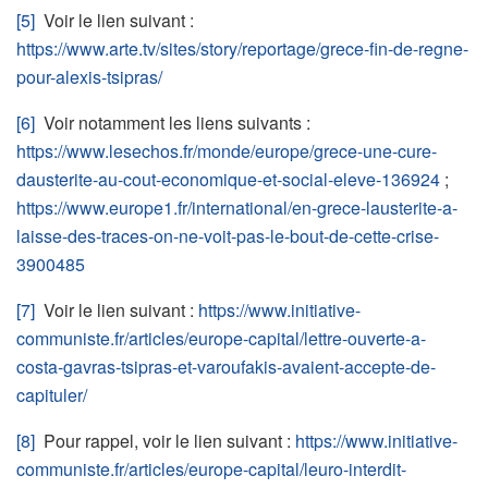
[5]
Voir le lien suivant :
https://www.arte.tv/sites/story/reportage/grece-fin-de-regne-
pour-alexis-tsipras/
[6]
Voir notamment les liens suivants :
https://www.lesechos.fr/monde/europe/grece-une-cure-
dausterite-au-cout-economique-et-social-eleve-136924
;
https://www.europe1.fr/international/en-grece-lausterite-a-
laisse-des-traces-on-ne-voit-pas-le-bout-de-cette-crise-
3900485
[7]
Voir le lien suivant :
https://www.initiative-
communiste.fr/articles/europe-capital/lettre-ouverte-a-
costa-gavras-tsipras-et-varoufakis-avaient-accepte-de-
capituler/
[8]
Pour rappel, voir le lien suivant :
https://www.initiative-
communiste.fr/articles/europe-capital/leuro-interdit-