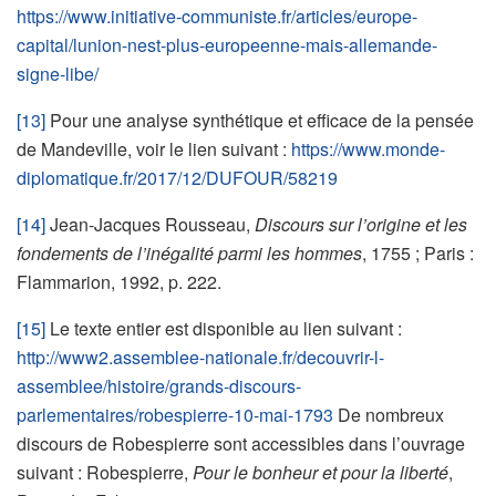
https://www.initiative-communiste.fr/articles/europe-
capital/lunion-nest-plus-europeenne-mais-allemande-
signe-libe/
[13]
Pour une analyse synthétique et efficace de la pensée
de Mandeville, voir le lien suivant :
https://www.monde-
diplomatique.fr/2017/12/DUFOUR/58219
[14]
Jean-Jacques Rousseau,
Discours sur l’origine et les
fondements de l’inégalité parmi les hommes
, 1755 ; Paris :
Flammarion, 1992, p. 222.
[15]
Le texte entier est disponible au lien suivant :
http://www2.assemblee-nationale.fr/decouvrir-l-
assemblee/histoire/grands-discours-
parlementaires/robespierre-10-mai-1793
De nombreux
discours de Robespierre sont accessibles dans l’ouvrage
suivant : Robespierre,
Pour le bonheur et pour la liberté
,