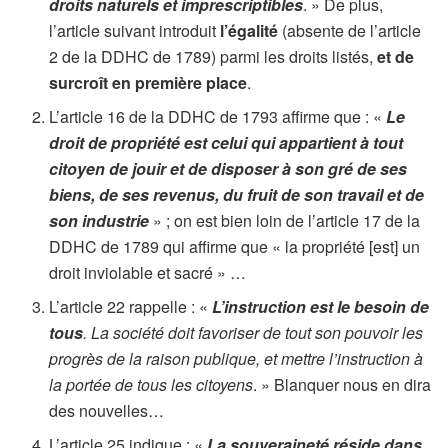
droits naturels et imprescriptibles
. » De plus,
l’article suivant introduit
l’égalité
(absente de l’article
2 de la DDHC de 1789) parmi les droits listés,
et de
surcroît en première place
.
L’article 16 de la DDHC de 1793 affirme que : «
Le
droit de propriété est celui qui appartient à tout
citoyen de jouir et de disposer à son gré de ses
biens, de ses revenus, du fruit de son travail et de
son industrie
» ; on est bien loin de l’article 17 de la
DDHC de 1789 qui affirme que « la propriété [est] un
droit inviolable et sacré » …
L’article 22 rappelle : «
L’instruction est le besoin de
tous
. La société doit favoriser de tout son pouvoir les
progrès de la raison publique, et mettre l’instruction à
la portée de tous les citoyens
. » Blanquer nous en dira
des nouvelles…
L’article 25 indique : «
La souveraineté réside dans