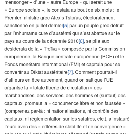
mensonger – d’une « autre Europe » qui serait une
« Europe sociale », le constata au bout de six mois : le
Premier ministre grec Alexis Tsipras, électoralement
sanctionné en juillet dernier
[5]
par un peuple grec détruit
par l’inhumaine cure d’austérité qui s’est abattue sur le
pays au cours de la décennie 2010
[6]
, se plia aux
desiderata de la « Troïka » composée par la Commission
européenne, la Banque centrale européenne (BCE) et le
Fonds monétaire international (FMI) et capitula pour se
convertir au Diktat austéritaire
[7]
. Comment pourrait-il
d’ailleurs en être autrement, quand on sait que l’UE
organise la « totale liberté de circulation » des
marchandises, des services, des hommes et (surtout) des
capitaux, promeut la « concurrence libre et non faussée »
(comprenez par-là : ni nationalisations, ni contrôle des
capitaux, ni réglementation sur les salaires, etc.), a instauré
l’euro avec des « critères de stabilité et de convergence »