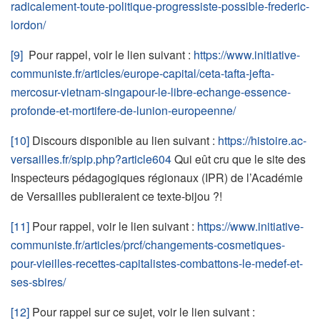
radicalement-toute-politique-progressiste-possible-frederic-
lordon/
[9]
Pour rappel, voir le lien suivant :
https://www.initiative-
communiste.fr/articles/europe-capital/ceta-tafta-jefta-
mercosur-vietnam-singapour-le-libre-echange-essence-
profonde-et-mortifere-de-lunion-europeenne/
[10]
Discours disponible au lien suivant :
https://histoire.ac-
versailles.fr/spip.php?article604
Qui eût cru que le site des
Inspecteurs pédagogiques régionaux (IPR) de l’Académie
de Versailles publieraient ce texte-bijou ?!
[11]
Pour rappel, voir le lien suivant :
https://www.initiative-
communiste.fr/articles/prcf/changements-cosmetiques-
pour-vieilles-recettes-capitalistes-combattons-le-medef-et-
ses-sbires/
[12]
Pour rappel sur ce sujet, voir le lien suivant :