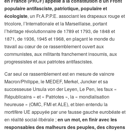
en France (PRCF) appelle à la constitution d’un
Front
populaire antifasciste, patriotique, populaire et
écologiste
, un Fr.A.P.P.E. associant les drapeaux rouge et
tricolore, l’Internationale et la Marseillaise, portant
l’héritage révolutionnaire de 1789 et 1793, de 1848 et
1871, de 1936, 1945 et 1968, en plaçant le monde du
travail au cœur de ce rassemblement ouvert aux
communistes, aux militants franchement insoumis, aux
progressistes et aux patriotes antifascistes.
Car seul ce rassemblement est en mesure de vaincre
Macron/Philippe, le MEDEF, Merkel, Juncker et sa
successeuse Ursula von der Leyen, Le Pen, les faux «
Républicains » et « Patriotes », la « mondialisation
heureuse » (OMC, FMI et ALE), et bien entendu la
mortifère UE appuyée par une fausse gauche eurobéate et
en réalité social-libérale ;
en un mot, en finir avec les
responsables des malheurs des peuples, des citoyens