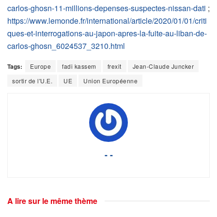
carlos-ghosn-11-millions-depenses-suspectes-nissan-dati
;
https://www.lemonde.fr/international/article/2020/01/01/criti
ques-et-interrogations-au-japon-apres-la-fuite-au-liban-de-
carlos-ghosn_6024537_3210.html
Tags:
Europe
fadi kassem
frexit
Jean-Claude Juncker
sortir de l'U.E.
UE
Union Européenne
- -
A lire sur le même thème