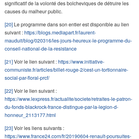
significatif de la volonté des bolcheviques de détruire les
causes du malheur public.
[20]
Le programme dans son entier est disponible au lien
suivant :
https://blogs.mediapart.fr/laurent-
mauduit/blog/020316/les-jours-heureux-le-programme-du-
conseil-national-de-la-resistance
[21]
Voir le lien suivant :
https://www.initiative-
communiste.fr/articles/billet-rouge-2/cest-un-tortionnaire-
social-par-floral-prcf/
[22]
Voir le lien suivant :
https://www.lexpress.fr/actualite/societe/retraites-le-patron-
du-fonds-blackrock-france-distingue-par-la-legion-d-
honneur_2113177.html
[23]
Voir les liens suivants :
https://www.france24.com/fr/20190604-renault-poursuites-