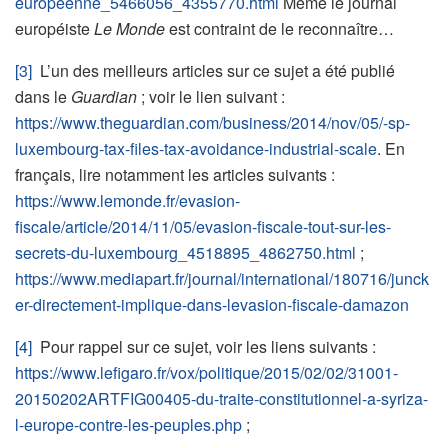
europeenne_5466056_4355770.html
Même le journal
européiste
Le Monde
est contraint de le reconnaître…
[3]
L’un des meilleurs articles sur ce sujet a été publié
dans le
Guardian
; voir le lien suivant :
https://www.theguardian.com/business/2014/nov/05/-sp-
luxembourg-tax-files-tax-avoidance-industrial-scale
. En
français, lire notamment les articles suivants :
https://www.lemonde.fr/evasion-
fiscale/article/2014/11/05/evasion-fiscale-tout-sur-les-
secrets-du-luxembourg_4518895_4862750.html
;
https://www.mediapart.fr/journal/international/180716/junck
er-directement-implique-dans-levasion-fiscale-damazon
[4]
Pour rappel sur ce sujet, voir les liens suivants :
https://www.lefigaro.fr/vox/politique/2015/02/02/31001-
20150202ARTFIG00405-du-traite-constitutionnel-a-syriza-
l-europe-contre-les-peuples.php
;