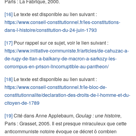
Paris : La Fabrique, 2000.
[16]
Le texte est disponible au lien suivant :
https://www.conseil-constitutionnel.fr/les-constitutions-
dans-l-histoire/constitution-du-24-juin-1793
[17]
Pour rappel sur ce sujet, voir le lien suivant :
https://www.initiative-communiste.fr/articles/de-cahuzac-a-
de-rugy-de-tian-a-balkany-de-macron-a-sarkozy-les-
corrompus-en-prison-lincorruptible-au-pantheon/
[18]
Le texte est disponible au lien suivant :
https://www.conseil-constitutionnel.fr/le-bloc-de-
constitutionnalite/declaration-des-droits-de-l-homme-et-du-
citoyen-de-1789
[19]
Cité dans Anne Applebaum,
Goulag : une histoire
,
Paris : Grasset, 2005. Il est presque miraculeux que cette
anticommuniste notoire évoque ce décret ô combien