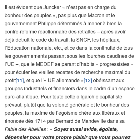
Il est évident que Juncker « n’est pas en charge du
bonheur des peuples », pas plus que Macron et le
gouvernement Philippe déterminés à mener à bien la
contre-réforme réactionnaire des retraites – après avoir
déjà détruit le code du travail, la SNCF, les hôpitaux,
l’Education nationale, etc., et ce dans la continuité de tous
les gouvernements passant sous les fourches caudines de
l’UE –, que le MEDEF se parant d’habits « progressistes »
pour éculer les vieilles recettes de recherche maximal du
profit
[11]
, et que l’« UE allemande »
[12]
obéissant aux
groupes industriels et financiers dans le cadre d’un espace
euro-atlantique. Pour toute cette oligarchie capitaliste
prévaut, plutôt que la volonté générale et le bonheur des
peuples, la maxime de l’égoïsme chère aux libéraux et
énoncée dès 1714 par Bernard de Mandeville dans sa
Fable des Abeilles
: «
Soyez aussi avide, égoïste,
dépensier pour votre propre plaisir que vous pourrez