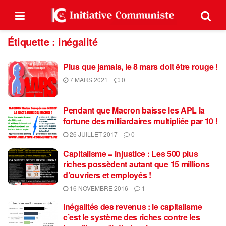
Étiquette :
inégalité
Plus que jamais, le 8 mars doit être rouge !
7 MARS 2021
0
Pendant que Macron baisse les APL la
fortune des milliardaires multipliée par 10 !
26 JUILLET 2017
0
Capitalisme = injustice : Les 500 plus
riches possèdent autant que 15 millions
d’ouvriers et employés !
16 NOVEMBRE 2016
1
Inégalités des revenus : le capitalisme
c’est le système des riches contre les