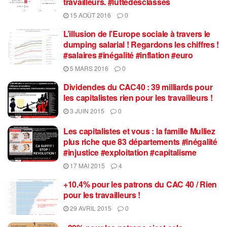
travailleurs. #luttedesclasses
15 AOÛT 2016
0
L’illusion de l’Europe sociale à travers le
dumping salarial ! Regardons les chiffres !
#salaires #inégalité #inflation #euro
5 MARS 2016
0
Dividendes du CAC40 : 39 milliards pour
les capitalistes rien pour les travailleurs !
3 JUIN 2015
0
Les capitalistes et vous : la famille Mulliez
plus riche que 83 départements #inégalité
#injustice #exploitation #capitalisme
17 MAI 2015
4
+10.4% pour les patrons du CAC 40 / Rien
pour les travailleurs !
29 AVRIL 2015
0