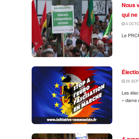
Nous v
qui ne
4 OCTO
Le PRCF 
Électi
26 SEP
Les élec
« dame d
A prop