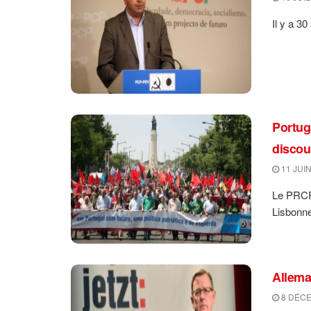
Il y a 3
Portug
discou
11 JUIN
Le PRCF 
Lisbonne
Allemag
8 DÉCE