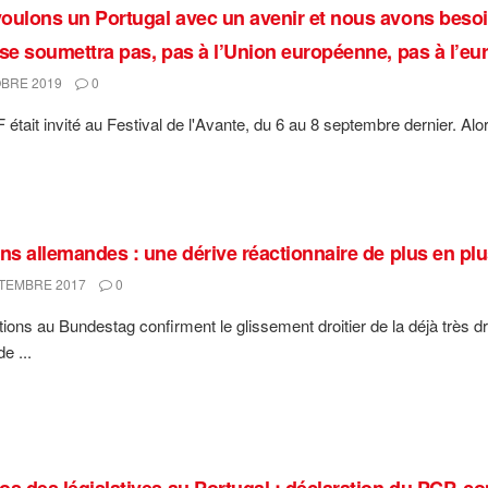
oulons un Portugal avec un avenir et nous avons besoin
 se soumettra pas, pas à l’Union européenne, pas à l’eu
BRE 2019
0
était invité au Festival de l'Avante, du 6 au 8 septembre dernier. Alo
ons allemandes : une dérive réactionnaire de plus en plu
TEMBRE 2017
0
tions au Bundestag confirment le glissement droitier de la déjà très dr
e ...
os des législatives au Portugal : déclaration du PCP,