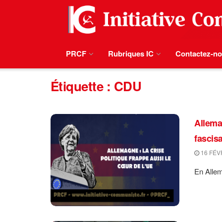
PRCF
Rubriques IC
Contactez-n
Étiquette :
CDU
Allema
fascisa
16 FÉV
En Allema