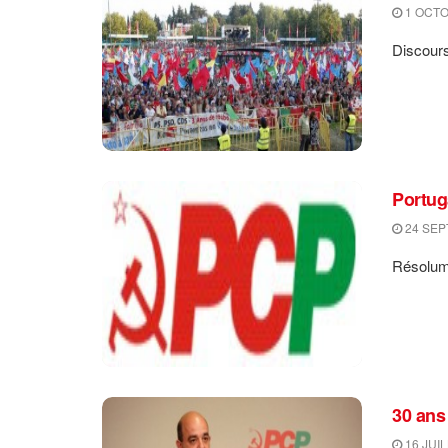
1 OCTO
Discours
Portug
24 SEP
Résolume
30 ans
16 JUIL