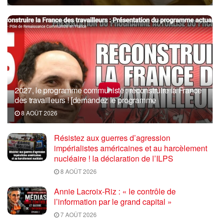
2027, le programme communiste : reconstruire la France
des travailleurs ! [demandez le programme
8 AOÛT 2026
Résistez aux guerres d’agression
impérialistes américaines et au harcèlement
nucléaire ! la déclaration de l’ILPS
8 AOÛT 2026
Annie Lacroix-Riz : « le contrôle de
l’information par le grand capital »
7 AOÛT 2026