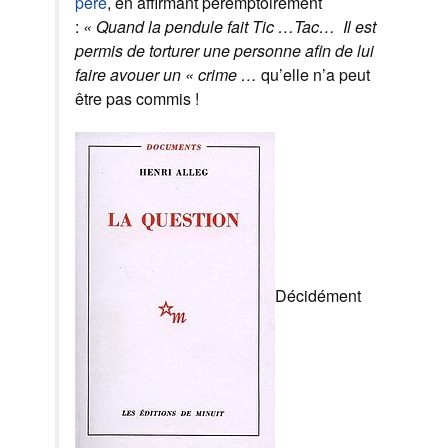
père
, en affirmant péremptoirement
:
« Quand la pendule fait Tic …Tac…
Il est
permis de torturer une personne afin de lui
faire avouer un « crime …
qu’elle n’a peut
être pas commis !
Décidément