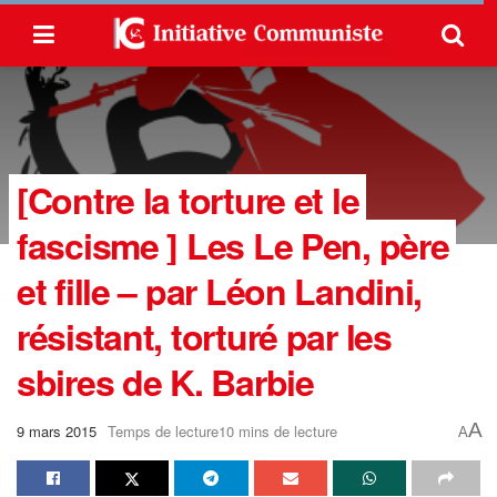
[Contre la torture et le
fascisme ] Les Le Pen, père
et fille – par Léon Landini,
résistant, torturé par les
sbires de K. Barbie
A
9 mars 2015
Temps de lecture10 mins de lecture
A