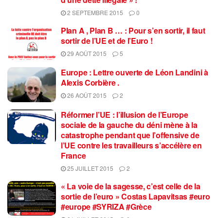
2 SEPTEMBRE 2015
0
Plan A , Plan B … : Pour s’en sortir, il faut
sortir de l’UE et de l’Euro !
29 AOÛT 2015
5
Europe : Lettre ouverte de Léon Landini à
Alexis Corbière .
26 AOÛT 2015
2
Réformer l’UE : l’illusion de l’Europe
sociale de la gauche du déni mène à la
catastrophe pendant que l’offensive de
l’UE contre les travailleurs s’accélère en
France
25 JUILLET 2015
2
« La voie de la sagesse, c’est celle de la
sortie de l’euro » Costas Lapavitsas #euro
#europe #SYRIZA #Grèce