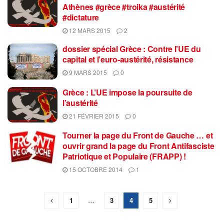
Athènes #grèce #troika #austérité
#dictature
12 MARS 2015
2
dossier spécial Grèce : Contre l’UE du
capital et l’euro-austérité, résistance
9 MARS 2015
0
Grèce : L’UE impose la poursuite de
l’austérité
21 FÉVRIER 2015
0
Tourner la page du Front de Gauche … et
ouvrir grand la page du Front Antifasciste
Patriotique et Populaire (FRAPP) !
15 OCTOBRE 2014
1
1
…
3
4
5