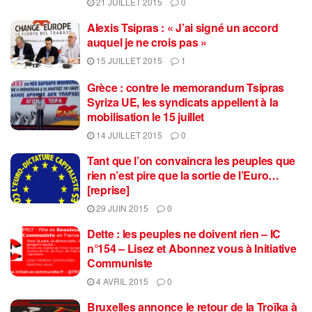
21 JUILLET 2015
0
Alexis Tsipras : « J’ai signé un accord
auquel je ne crois pas »
15 JUILLET 2015
1
Grèce : contre le memorandum Tsipras
Syriza UE, les syndicats appellent à la
mobilisation le 15 juillet
14 JUILLET 2015
0
Tant que l’on convaincra les peuples que
rien n’est pire que la sortie de l’Euro…
[reprise]
29 JUIN 2015
0
Dette : les peuples ne doivent rien – IC
n°154 – Lisez et Abonnez vous à Initiative
Communiste
4 AVRIL 2015
0
Bruxelles annonce le retour de la Troïka à