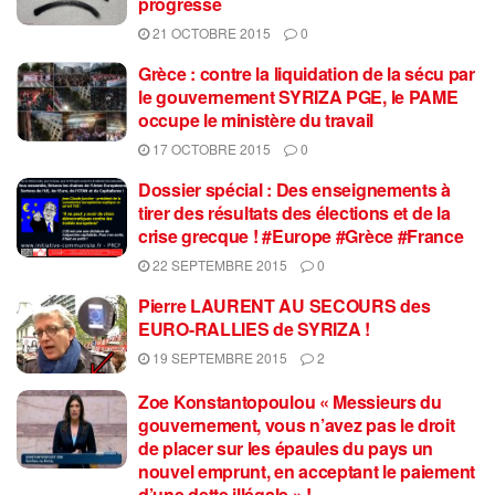
progresse
21 OCTOBRE 2015
0
Grèce : contre la liquidation de la sécu par
le gouvernement SYRIZA PGE, le PAME
occupe le ministère du travail
17 OCTOBRE 2015
0
Dossier spécial : Des enseignements à
tirer des résultats des élections et de la
crise grecque ! #Europe #Grèce #France
22 SEPTEMBRE 2015
0
Pierre LAURENT AU SECOURS des
EURO-RALLIES de SYRIZA !
19 SEPTEMBRE 2015
2
Zoe Konstantopoulou « Messieurs du
gouvernement, vous n’avez pas le droit
de placer sur les épaules du pays un
nouvel emprunt, en acceptant le paiement
d’une dette illégale » !