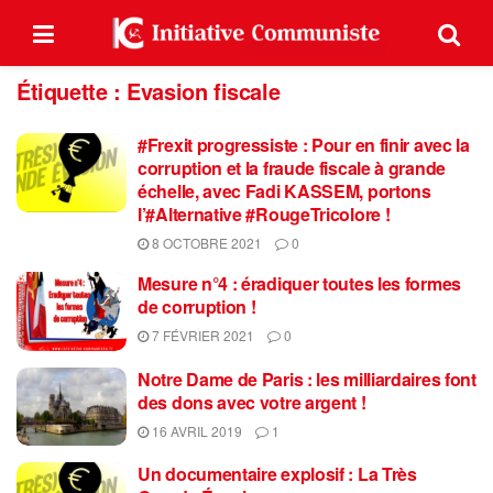
Étiquette :
Evasion fiscale
#Frexit progressiste : Pour en finir avec la
corruption et la fraude fiscale à grande
échelle, avec Fadi KASSEM, portons
l’#Alternative #RougeTricolore !
8 OCTOBRE 2021
0
Mesure n°4 : éradiquer toutes les formes
de corruption !
7 FÉVRIER 2021
0
Notre Dame de Paris : les milliardaires font
des dons avec votre argent !
16 AVRIL 2019
1
Un documentaire explosif : La Très