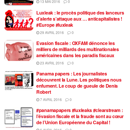
13 MAI 2016
0
Luxleak : le procès politique des lanceurs
d’alerte s’attaque aux … anticapitalistes !
#Europe #luxleak
29 AVRIL 2016
0
Evasion fiscale : OXFAM dénonce les
milliers de milliards des multinationales
américaines dans les paradis fiscaux
23 AVRIL 2016
0
Panama papers : Les journalistes
découvrent la Lune. Les politiques nous
enfument. Le coup de gueule de Denis
Robert
7 AVRIL 2016
0
#panamapapers #luxleaks #clearstream :
l’évasion fiscale et la fraude sont au cœur
de l’Union Européenne du Capital !
6 AVRIL 2016
0