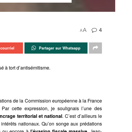
4
A
A
courriel
Partager sur Whatsapp
à tort d’antisémitisme.
ions de la Commission européenne à la France
Par cette expression, je soulignais l’une des
crage territorial et national
. C’est d’ailleurs le
es intérêts nationaux. Qu’on songe aux prédations
s
ou encore à
l’évasion fiscale massive.
Jean-