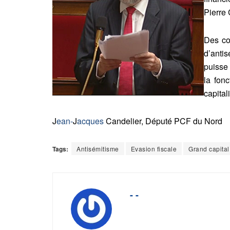
Pierre 
Des co
d’anti
puisse
la fonc
capital
J
ean-
J
acques
Candelier, Député PCF du Nord
Tags:
Antisémitisme
Evasion fiscale
Grand capital
- -