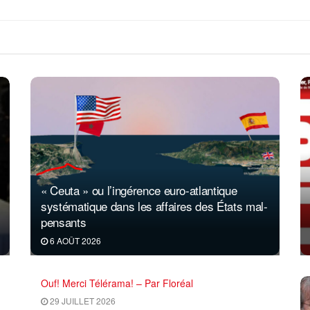
« Ceuta » ou l’ingérence euro-atlantique
systématique dans les affaires des États mal-
pensants
6 AOÛT 2026
Ouf! Merci Télérama! – Par Floréal
29 JUILLET 2026