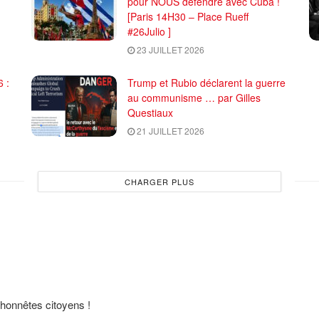
pour NOUS défendre avec Cuba !
[Paris 14H30 – Place Rueff
#26Julio ]
23 JUILLET 2026
 :
Trump et Rubio déclarent la guerre
au communisme … par Gilles
Questiaux
21 JUILLET 2026
CHARGER PLUS
 honnêtes citoyens !