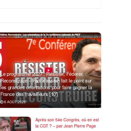
Le programme 2027 : Résister, Fédérer,
Reconstruire – Fadi Kassem fait le point sur
les grandes orientations pour faire gagner la
France des travailleurs [10′]
6 AOÛT 2026
Après son 54e Congrès, où en est
la CGT ? – par Jean Pierre Page