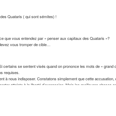
es Quataris ( qui sont sémites) !
er ce que vous entendez par « penser aux capitaux des Quataris »?
 devez vous tromper de cible…
i certains se sentent visés quand on prononce les mots de « grand cap
ns requises.
nt à nous indisposer. Constatons simplement que cette accusation, q
porter atteinte à la liberté d’expression. Mais les meilleures choses o
enforcement de l’éventuel antisémitisme, qui, vu la conduite des nazil
r aboyer les chiens et de se taire, au lieu de se laisser sottement pren
ie en pleine croissance ?