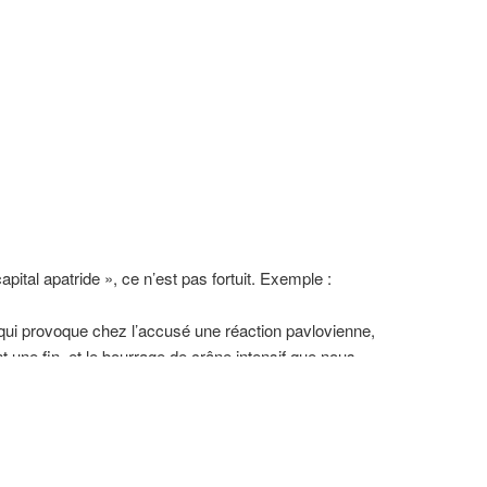
ital apatride », ce n’est pas fortuit. Exemple :
ui provoque chez l’accusé une réaction pavlovienne,
nt une fin, et le bourrage de crâne intensif que nous
lons de « Tsahal », n’a pas besoin d’autre renfort.
dre au piège.