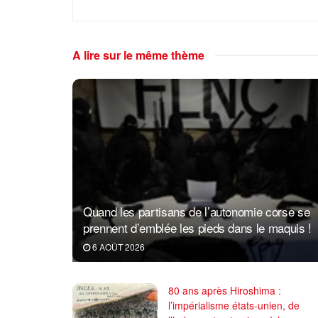
A lire sur le même thème
Quand les partisans de l’autonomie corse se
prennent d’emblée les pieds dans le maquis !
6 AOÛT 2026
80 ans après Hiroshima :
l’impérialisme états-unien, de