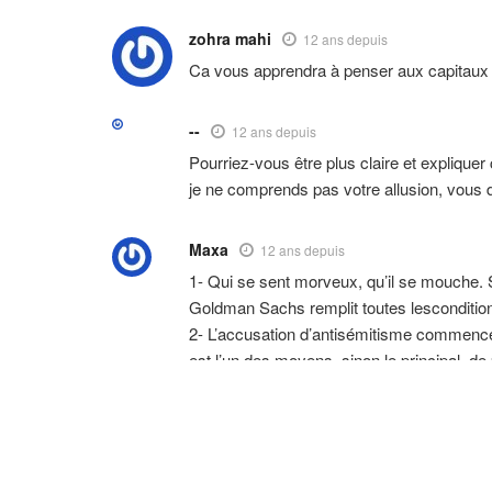
zohra mahi
12 ans depuis
Ca vous apprendra à penser aux capitaux d
--
12 ans depuis
Pourriez-vous être plus claire et expliqu
je ne comprends pas votre allusion, vous
Maxa
12 ans depuis
1- Qui se sent morveux, qu’il se mouche. S
Goldman Sachs remplit toutes lesconditio
2- L’accusation d’antisémitisme commence
est l’un des moyens, sinon le principal, de 
subissons à tout propos est un facteur de r
3- M. Candelier aurait mieux fait de laisse
4- Et si on parlait un peu de l’ismlamophob