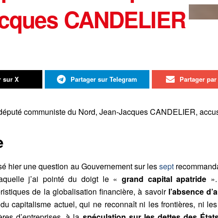
Jacques CANDELIER
r sur X
Partager sur Telegram
Partager par 
député communiste du Nord, Jean-Jacques CANDELIER, accusé 
e
osé hier une question au Gouvernement sur les
sept
recommandat
aquelle j’ai pointé du doigt le «
grand capital apatride
». 
ristiques de la globalisation financière, à savoir
l’absence d’an
du capitalisme actuel, qui ne reconnaît ni les frontières, ni l
ères d’entreprises, à la
spéculation sur les dettes des État