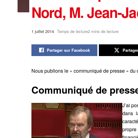
Nord, M. Jean-
1 juillet 2014
Temps de lecture2 mins de lecture
Partager sur Facebook
Partage
Nous publions le « communiqué de presse » du 
Communiqué de press
J’ai p
dans l
caracté
propre 
financi