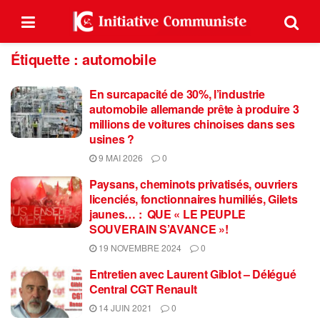
Étiquette :
automobile
En surcapacité de 30%, l’industrie
automobile allemande prête à produire 3
millions de voitures chinoises dans ses
usines ?
9 MAI 2026
0
Paysans, cheminots privatisés, ouvriers
licenciés, fonctionnaires humiliés, Gilets
jaunes… : QUE « LE PEUPLE
SOUVERAIN S’AVANCE »!
19 NOVEMBRE 2024
0
Entretien avec Laurent Giblot – Délégué
Central CGT Renault
14 JUIN 2021
0