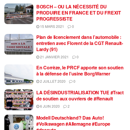
BOSCH – OU LA NÉCESSITÉ DU
PRODUIRE EN FRANCE ET DU FREXIT
PROGRESSISTE
15 MARS 2021
0
Plan de licenciement dans l’automobile :
entretien avec Florent de la CGT Renault-
Lardy (91)
21 JANVIER 2021
0
En Corrèze, le PRCF apporte son soutien
à la défense de l’usine BorgWarner
2 JUILLET 2020
0
LA DÉSINDUSTRIALISATION TUE #Tract
de soutien aux ouvriers de #Renault
6 JUIN 2020
2
Modell Deutschland? Das Auto!
#Volkswagen #Allemagne #Europe
#dasauto