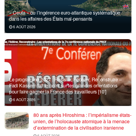
« Ceuta » ou l’ingérence euro-atlantique systématique
dans les affaires des États mal-pensants
6 AOÛT 2026
Le programme 2027 : Résister, Fédérer, Reconstruire –
Fadi Kassem fait le point sur les grandes orientations
pour faire gagner la France des travailleurs [10′]
6 AOÛT 2026
80 ans après Hiroshima : l’impérialisme états-
unien, de l’holocauste atomique à la menace
d’extermination de la civilisation iranienne
6 AOÛT 2026