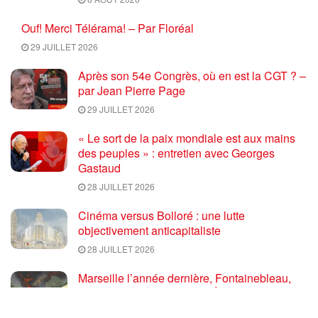
Ouf! Merci Télérama! – Par Floréal
29 JUILLET 2026
Après son 54e Congrès, où en est la CGT ? –
par Jean Pierre Page
29 JUILLET 2026
« Le sort de la paix mondiale est aux mains
des peuples » : entretien avec Georges
Gastaud
28 JUILLET 2026
Cinéma versus Bolloré : une lutte
objectivement anticapitaliste
28 JUILLET 2026
Marseille l’année dernière, Fontainebleau,
Arcachon, la Drôme et les Écrins cette année
: la France brûle sous l’incendie de l’austérité