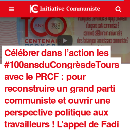
Célébrer dans l’action les
#100ansduCongrèsdeTours
avec le PRCF : pour
reconstruire un grand parti
communiste et ouvrir une
perspective politique aux
travailleurs ! L’appel de Fadi