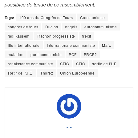
possibles de tenue de ce rassemblement.
Tags:
100 ans du Congrès de Tours
Communisme
congrès de tours
Duclos
engels
eurocommunisme
fadi kassem
Frachon progressiste
frexit
IIIe internationale
Internationale communiste
Marx
mutation
parti communiste
PCF
PRCF?
renaissance communiste
SFIC
SFIO
sortie de l'UE
sortir de l'U.E.
Thorez
Union Européenne
- -