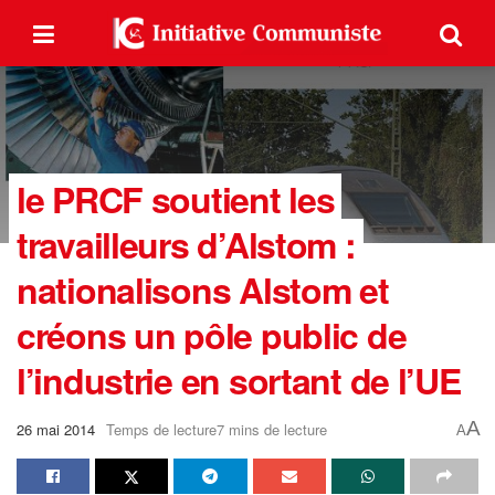
le PRCF soutient les
travailleurs d’Alstom :
nationalisons Alstom et
créons un pôle public de
l’industrie en sortant de l’UE
A
26 mai 2014
Temps de lecture7 mins de lecture
A