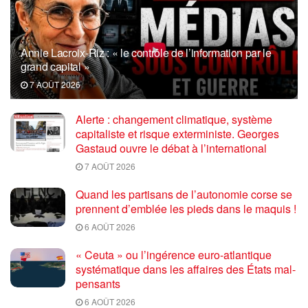
Annie Lacroix-Riz : « le contrôle de l’information par le
grand capital »
7 AOÛT 2026
Alerte : changement climatique, système
capitaliste et risque exterministe. Georges
Gastaud ouvre le débat à l’international
7 AOÛT 2026
Quand les partisans de l’autonomie corse se
prennent d’emblée les pieds dans le maquis !
6 AOÛT 2026
« Ceuta » ou l’ingérence euro-atlantique
systématique dans les affaires des États mal-
pensants
6 AOÛT 2026