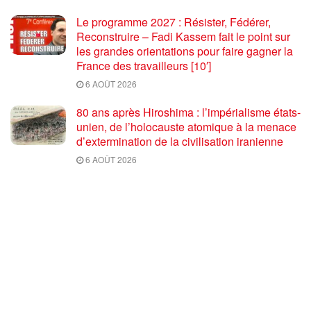
Le programme 2027 : Résister, Fédérer,
Reconstruire – Fadi Kassem fait le point sur
les grandes orientations pour faire gagner la
France des travailleurs [10′]
6 AOÛT 2026
80 ans après Hiroshima : l’impérialisme états-
unien, de l’holocauste atomique à la menace
d’extermination de la civilisation iranienne
6 AOÛT 2026
Ouf! Merci Télérama! – Par Floréal
29 JUILLET 2026
Après son 54e Congrès, où en est la CGT ? –
par Jean Pierre Page
29 JUILLET 2026
« Le sort de la paix mondiale est aux mains
des peuples » : entretien avec Georges