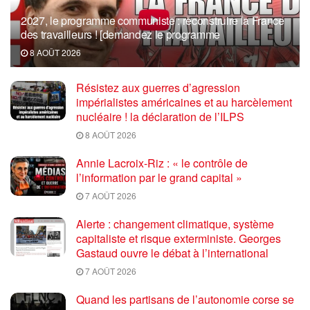
2027, le programme communiste : reconstruire la France
des travailleurs ! [demandez le programme
8 AOÛT 2026
Résistez aux guerres d’agression
impérialistes américaines et au harcèlement
nucléaire ! la déclaration de l’ILPS
8 AOÛT 2026
Annie Lacroix-Riz : « le contrôle de
l’information par le grand capital »
7 AOÛT 2026
Alerte : changement climatique, système
capitaliste et risque exterministe. Georges
Gastaud ouvre le débat à l’international
7 AOÛT 2026
Quand les partisans de l’autonomie corse se