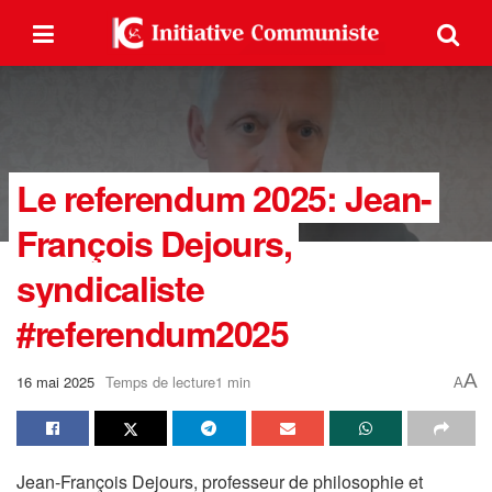
Le referendum 2025: Jean-
François Dejours,
syndicaliste
#referendum2025
A
16 mai 2025
Temps de lecture1 min
A
Jean-François Dejours, professeur de philosophie et