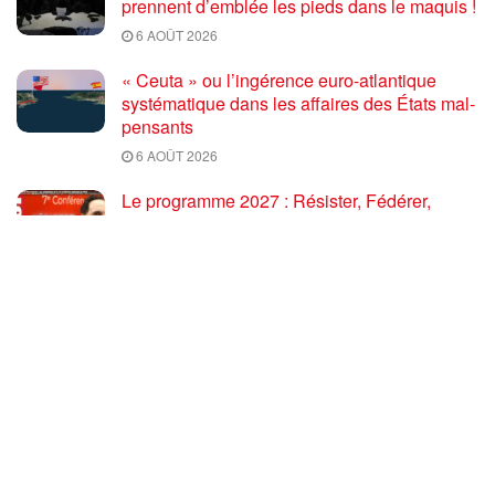
prennent d’emblée les pieds dans le maquis !
6 AOÛT 2026
« Ceuta » ou l’ingérence euro-atlantique
systématique dans les affaires des États mal-
pensants
6 AOÛT 2026
Le programme 2027 : Résister, Fédérer,
Reconstruire – Fadi Kassem fait le point sur
les grandes orientations pour faire gagner la
France des travailleurs [10′]
6 AOÛT 2026
80 ans après Hiroshima : l’impérialisme états-
unien, de l’holocauste atomique à la menace
d’extermination de la civilisation iranienne
6 AOÛT 2026
Ouf! Merci Télérama! – Par Floréal
29 JUILLET 2026