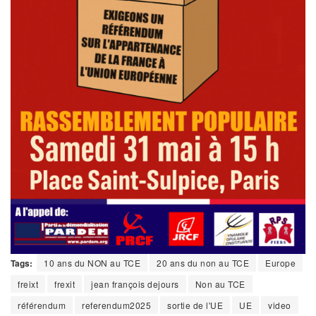
Tags:
10 ans du NON au TCE
20 ans du non au TCE
Europe
freixt
frexit
jean françois dejours
Non au TCE
référendum
referendum2025
sortie de l'UE
UE
video