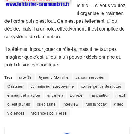
le flic … si vous voulez,
il organise le maintien
de l’ordre puis c’est tout. Ce n’est pas tellement lui qui
décide, mais il a un rôle, effectivement, il est complice de
ce système de domination.
Il a été mis là pour jouer ce rôle-là, mais il ne faut pas
imaginer que c’est lui qui a un pouvoir décisionnaire du
point de vue économique.
Tags:
acte 39
Aymeric Monville
carcan européen
Castaner
commission européenne
convergence des luttes
emmanuel macron
entretien
Europe
Fascisation
frexit
gilest jaunes
gilet jaune
interview
russia today
video
violences
violences policières