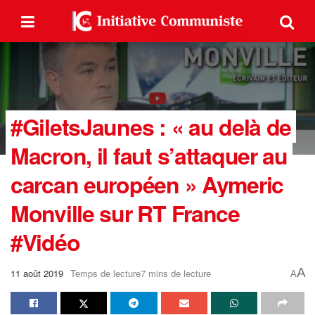
#GiletsJaunes : « au delà de
Macron, il faut s’attaquer au
carcan européen » Aymeric
Monville sur RT France
#Vidéo
A
11 août 2019
Temps de lecture7 mins de lecture
A