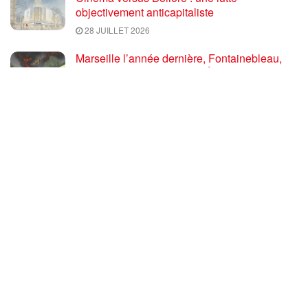
objectivement anticapitaliste
28 JUILLET 2026
Marseille l’année dernière, Fontainebleau,
Arcachon, la Drôme et les Écrins cette année
: la France brûle sous l’incendie de l’austérité
de l’Union européenne
26 JUILLET 2026
« Cuba socialiste est la digue avancée des
peuples libres » – Gilda Landini PRCF [
#Paris manifestation de solidarité avec Cuba
#26Julio ]
25 JUILLET 2026
Incendies, canicules, capitalisme : la France
au bord du brasier
24 JUILLET 2026
Sommet de la plateforme anti-impérialiste