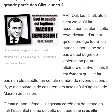
grande partie des Gilet jaunes ?
AM : Oui, tout à fait, alors
c’est vrai qu’il faut
absolument soutenir cette
revendication d’autant
qu’elle protège les Gilets
jaunes, sinon je ne sais
https://www.change.org/p/emmanuel-
pas à quel degré de
macron-seul-le-peuple-est-l%C3%A9gitime-
violence on pourrait
macron-demission
atteindre et arriver, mais il
est évident qu’il ne faut
pas non plus oublier un certain nombre de revendications :
là, je me souviens de ces premiers actes où il s’agissait de
Macron démission.
C’était quand même, il s’agissait carrément de mettre en
l’air l’essentiel même de cette politique et
je rappelle