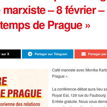
arxiste – 8 février – 
intemps de Prague »
r sur X
Partager sur Telegram
Partager par 
Café marxiste avec Monika Karbo
Prague ».
La conférence-débat aura lieu s
Royal Est, 129 rue du Faubourg S
Entrée gratuite. Nous vous de