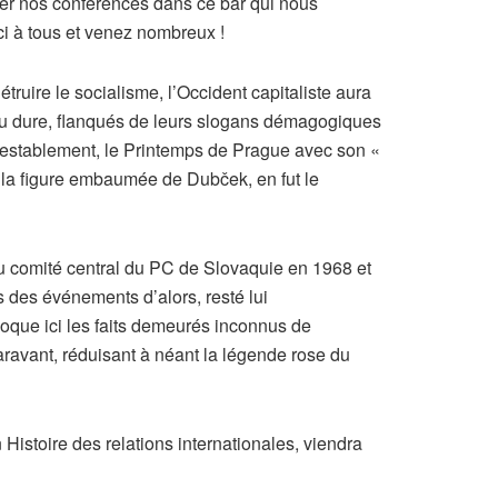
ser nos conférences dans ce bar qui nous
i à tous et venez nombreux !
étruire le socialisme, l’Occident capitaliste aura
au dure, flanqués de leurs slogans démagogiques
ontestablement, le Printemps de Prague avec son «
 la figure embaumée de Dubček, en fut le
du comité central du PC de Slovaquie en 1968 et
s des événements d’alors, resté lui
voque ici les faits demeurés inconnus de
paravant, réduisant à néant la légende rose du
istoire des relations internationales, viendra