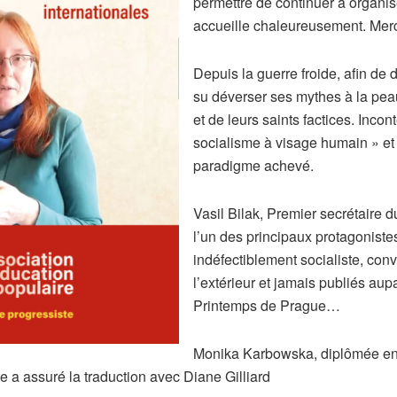
permettre de continuer à organi
accueille chaleureusement. Merc
Depuis la guerre froide, afin de d
su déverser ses mythes à la pe
et de leurs saints factices. Inc
socialisme à visage humain » et
paradigme achevé.
Vasil Bilak, Premier secrétaire 
l’un des principaux protagoniste
indéfectiblement socialiste, con
l’extérieur et jamais publiés au
Printemps de Prague…
Monika Karbowska, diplômée en H
le a assuré la traduction avec Diane Gilliard