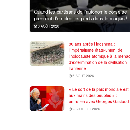
Quand les partisans de l’autonomie corse se
prennent d’emblée les pieds dans le maquis !
6 AOÛT 2026
80 ans après Hiroshima :
l’impérialisme états-unien, de
l’holocauste atomique à la mena
d’extermination de la civilisation
iranienne
6 AOÛT 2026
« Le sort de la paix mondiale est
aux mains des peuples » :
entretien avec Georges Gastaud
28 JUILLET 2026