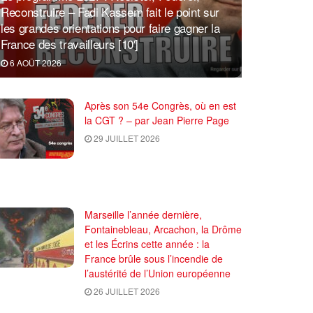
Reconstruire – Fadi Kassem fait le point sur
les grandes orientations pour faire gagner la
France des travailleurs [10′]
6 AOÛT 2026
Après son 54e Congrès, où en est
la CGT ? – par Jean Pierre Page
29 JUILLET 2026
Marseille l’année dernière,
Fontainebleau, Arcachon, la Drôme
et les Écrins cette année : la
France brûle sous l’incendie de
l’austérité de l’Union européenne
26 JUILLET 2026