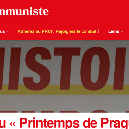
ous
Adhérez au PRCF, Rejoignez le combat !
Liens
du « Printemps de Pra