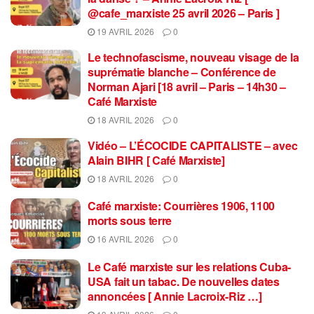
@cafe_marxiste 25 avril 2026 – Paris ]
19 AVRIL 2026
0
Le technofascisme, nouveau visage de la
suprématie blanche – Conférence de
Norman Ajari [18 avril – Paris – 14h30 –
Café Marxiste
18 AVRIL 2026
0
Vidéo – L’ÉCOCIDE CAPITALISTE – avec
Alain BIHR [ Café Marxiste]
18 AVRIL 2026
0
Café marxiste: Courrières 1906, 1100
morts sous terre
16 AVRIL 2026
0
Le Café marxiste sur les relations Cuba-
USA fait un tabac. De nouvelles dates
annoncées [ Annie Lacroix-Riz …]