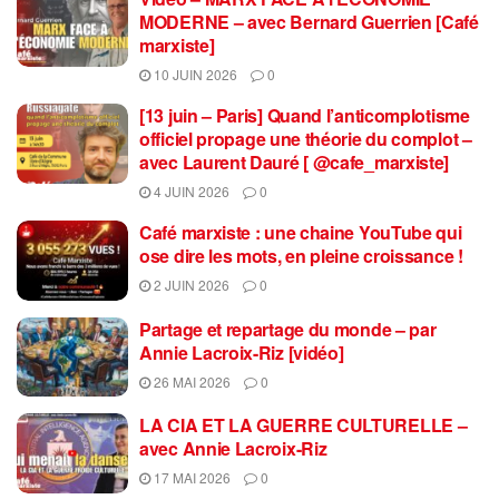
MODERNE – avec Bernard Guerrien [Café
marxiste]
10 JUIN 2026
0
[13 juin – Paris] Quand l’anticomplotisme
officiel propage une théorie du complot –
avec Laurent Dauré [ @cafe_marxiste]
4 JUIN 2026
0
Café marxiste : une chaine YouTube qui
ose dire les mots, en pleine croissance !
2 JUIN 2026
0
Partage et repartage du monde – par
Annie Lacroix-Riz [vidéo]
26 MAI 2026
0
LA CIA ET LA GUERRE CULTURELLE –
avec Annie Lacroix-Riz
17 MAI 2026
0