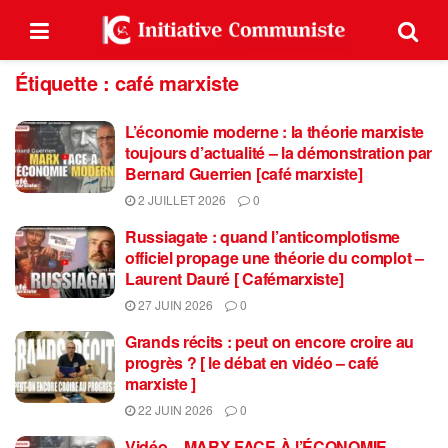
Étiquette :
café marxiste
L’économie moderne : la théorie marxiste
toujours d’actualité – la démonstration par
Bernard Guerrien [café marxiste]
2 JUILLET 2026
0
Russiagate : quand l’anticomplotisme
officiel propage une théorie du complot –
Laurent Dauré [ Cafémarxiste]
27 JUIN 2026
0
Grands récits : peut on encore croire au
progrès ? [ le débat en vidéo – café
marxiste ]
22 JUIN 2026
0
Vidéo – MARX FACE À l’ÉCONOMIE