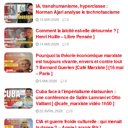
IA, transhumanisme, hyperclasse :
Norman Ajari analyse le technofascisme
15 MAI 2026
0
Comment la laïcité est-elle détournée ? [
Henri Huille – Libre Pensée ]
14 MAI 2026
0
Pourquoi la théorie économique marxiste
est toujours vivante, envers et contre tout
? Bernard Guerien [Café Marxiste ] [16 mai
– Paris ]
5 MAI 2026
0
Cuba face à l’impérialisme étatsunien :
une conférence de Salim Lamrani et Otto
Vaillant [ @cafe_marxiste vidéo 1h50 ]
22 AVRIL 2026
0
CIA et guerre froide culturelle : qui menait
la danse ? – Annie Lacroix Riz [