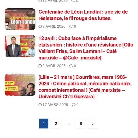
13 AVRIL 2026
0
Centenaire de Léon Landini : une vie de
résistance, le fil rouge des luttes.
9 AVRIL 2026
0
12 avril : Cuba face à l’impérialisme
etatsunien : histoire d’une résistance [Otto
Vaillant Frias, Salim Lamrani – Café
marxiste – @Cafe_marxiste]
9 AVRIL 2026
0
[Lille – 21 mars ] Courrières, mars 1906-
2026 : Crime patronal, mémoire nationale,
combat international ! [Café marxiste –
Université Ch’ti Guevara]
17 MARS 2026
0
1
2
…
8