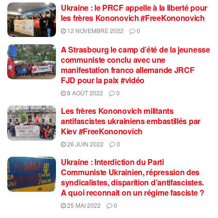
Ukraine : le PRCF appelle à la liberté pour
les frères Kononovich #FreeKononovich
12 NOVEMBRE 2022
0
A Strasbourg le camp d’été de la jeunesse
communiste conclu avec une
manifestation franco allemande JRCF
FJD pour la paix #vidéo
8 AOÛT 2022
0
Les frères Kononovich militants
antifascistes ukrainiens embastillés par
Kiev #FreeKononovich
26 JUIN 2022
0
Ukraine : Interdiction du Parti
Communiste Ukrainien, répression des
syndicalistes, disparition d’antifascistes.
A quoi reconnait on un régime fasciste ?
25 MAI 2022
0