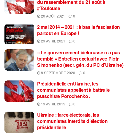
du rassemblement du 21 août à
#Toulouse
20 AOÛT 2021
0
2 mai 2014 – 2021 : à bas la fascisation
partout en Europe !
29 AVRIL 2021
0
« Le gouvernement biélorusse n’a pas
tremblé » Entretien exclusif avec Piotr
Simonenko (secr. gén. du PC d’Ukraine)
8 SEPTEMBRE 2020
0
Présidentielle enUkraine, les
communistes appellent à battre le
putschiste Porochenko .
19 AVRIL 2019
0
Ukraine : farce électorale, les
communistes interdits d’élection
présidentielle