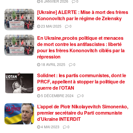
6 JANVIER 2026
0
[Ukraine] ALERTE : Mise à mort des frères
Kononovitch par le régime de Zelensky
23 MAI 2025
0
En Ukraine,procès politique et menaces
de mort contre les antifascistes : liberté
pour les frères Kononovitch ciblés par la
répression
18 AVRIL 2025
0
Solidnet : les partis communistes, dont le
PRCF, appellent à stopper la politique de
guerre de l’OTAN
5 DÉCEMBRE 2024
0
L’appel de Piotr Nikolayevitch Simonenko,
premier secrétaire du Parti communiste
d’Ukraine INTERDIT
4 MAI 2023
0