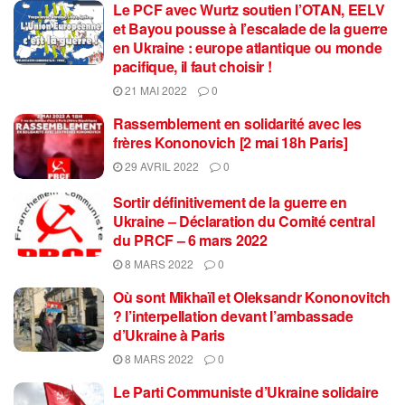
Le PCF avec Wurtz soutien l’OTAN, EELV
et Bayou pousse à l’escalade de la guerre
en Ukraine : europe atlantique ou monde
pacifique, il faut choisir !
21 MAI 2022
0
Rassemblement en solidarité avec les
frères Kononovich [2 mai 18h Paris]
29 AVRIL 2022
0
Sortir définitivement de la guerre en
Ukraine – Déclaration du Comité central
du PRCF – 6 mars 2022
8 MARS 2022
0
Où sont Mikhaïl et Oleksandr Kononovitch
? l’interpellation devant l’ambassade
d’Ukraine à Paris
8 MARS 2022
0
Le Parti Communiste d’Ukraine solidaire