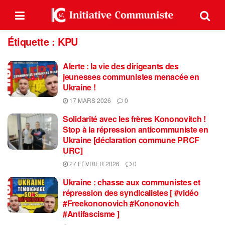
Étiquette :
KPU
Alerte : la vie des dirigeants des
jeunesses communistes menacée en
Ukraine !
17 MARS 2026
0
Solidarité avec les frères Kononovitch !
Stop à la répression anticommuniste en
Ukraine [déclaration commune PRCF
URC]
27 FÉVRIER 2026
0
Ukraine : chasse aux communistes et
répression des syndicalistes [ #vidéo
#Freekononovich #Kononovich
#Antifascisme ]