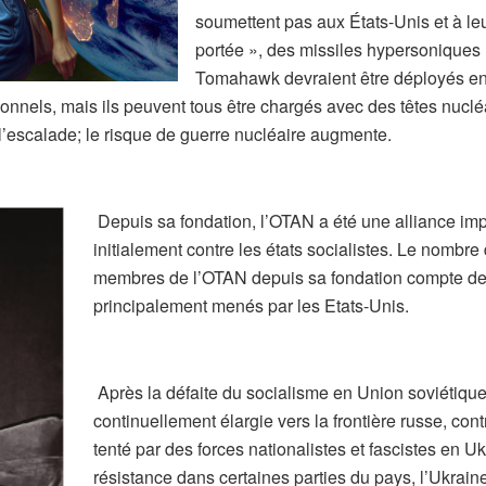
soumettent pas aux États-Unis et à le
portée », des missiles hypersoniques 
Tomahawk devraient être déployés en 
nnels, mais ils peuvent tous être chargés avec des têtes nucléa
s l’escalade; le risque de guerre nucléaire augmente.
Depuis sa fondation, l’OTAN a été une alliance impé
initialement contre les états socialistes. Le nombr
membres de l’OTAN depuis sa fondation compte des
principalement menés par les Etats-Unis.
Après la défaite du socialisme en Union soviétique 
continuellement élargie vers la frontière russe, cont
tenté par des forces nationalistes et fascistes en U
résistance dans certaines parties du pays, l’Ukrai