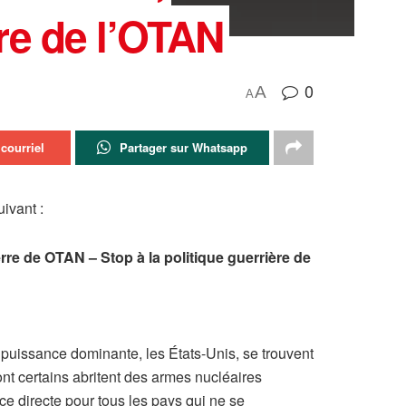
rre de l’OTAN
0
A
A
courriel
Partager sur Whatsapp
ivant :
erre de OTAN – Stop à la politique guerrière de
r puissance dominante, les États-Unis, se trouvent
 certains abritent des armes nucléaires
ce directe pour tous les pays qui ne se