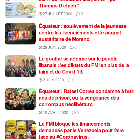
Thomas Dietrich *
27 JUILLET 2020
0
Équateur : soulèvement de la jeunesse
contre les licenciements et le paquet
austéritaire de Moreno.
28 JUIN 2020
0
Le gouffre se referme sur le peuple
libanais : les diktats du FMI en plus de la
faim et du Covid 19.
2 JUIN 2020
0
Équateur : Rafael Correa condamné à huit
ans de prison, ou la vengeance des
corrompus néolibéraux.
10 AVRIL 2020
0
Le FMI bloque les financements
demandés par le Venezuela pour faire
face au #Coronavirus.