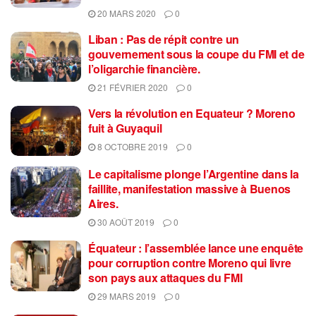
20 MARS 2020
0
Liban : Pas de répit contre un
gouvernement sous la coupe du FMI et de
l’oligarchie financière.
21 FÉVRIER 2020
0
Vers la révolution en Equateur ? Moreno
fuit à Guyaquil
8 OCTOBRE 2019
0
Le capitalisme plonge l’Argentine dans la
faillite, manifestation massive à Buenos
Aires.
30 AOÛT 2019
0
Équateur : l’assemblée lance une enquête
pour corruption contre Moreno qui livre
son pays aux attaques du FMI
29 MARS 2019
0