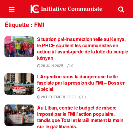
Étiquette :
FMI
Situation pré-insurrectionnelle au Kenya,
le PRCF soutient les communistes en
action à l’avant-garde de la lutte du peuple
kényan
28 JUIN 2025
0
L’Argentine sous la dangereuse botte
fasciste par la pression du FMI – Dossier
Spécial
28 DÉCEMBRE 2023
0
Au Liban, contre le budget de misère
imposé par le FMI l’action populaire,
tandis que Total et Israël mettent la main
sur le gaz libanais.