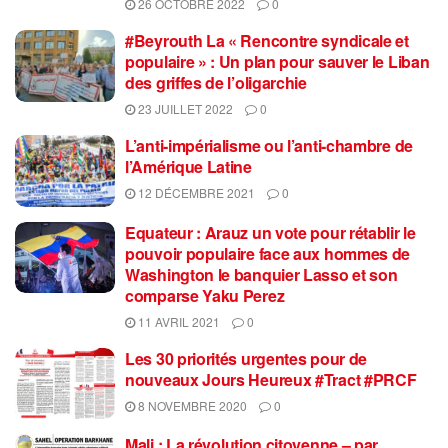
26 OCTOBRE 2022
0
#Beyrouth La « Rencontre syndicale et
populaire » : Un plan pour sauver le Liban
des griffes de l’oligarchie
23 JUILLET 2022
0
L’anti-impérialisme ou l’anti-chambre de
l’Amérique Latine
12 DÉCEMBRE 2021
0
Equateur : Arauz un vote pour rétablir le
pouvoir populaire face aux hommes de
Washington le banquier Lasso et son
comparse Yaku Perez
11 AVRIL 2021
0
Les 30 priorités urgentes pour de
nouveaux Jours Heureux #Tract #PRCF
8 NOVEMBRE 2020
0
Mali : La révolution citoyenne – par