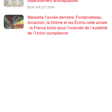
objectivement anticapitaliste
28 JUILLET 2026
Marseille l’année dernière, Fontainebleau,
Arcachon, la Drôme et les Écrins cette année
: la France brûle sous l’incendie de l’austérité
de l’Union européenne
26 JUILLET 2026
« Cuba socialiste est la digue avancée des
peuples libres » – Gilda Landini PRCF [
#Paris manifestation de solidarité avec Cuba
#26Julio ]
25 JUILLET 2026
Incendies, canicules, capitalisme : la France
au bord du brasier
24 JUILLET 2026
Sommet de la plateforme anti-impérialiste
mondiale : le PRCF expose la situation