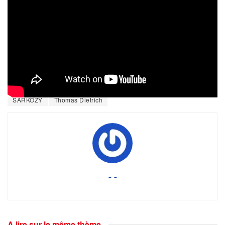
Situation du Mali, rôle de la France – entretien
avec Oumar Mariko président du parti SADI
Tags:
#9avril
Banque mondiale
Djihadistes
Dr Oumar Mariko
FMI
Forces françaises au Mali
Françafrique
impérialisme français
Kidal
Libye
M5-RFP
Mali
opération Barkhane
Parti SADI
Sahel
SARKOZY
Thomas Dietrich
- -
A lire sur le même thème