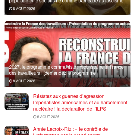
populaire et le socialisme comme barricade au fascisme
8 AOÛT 2026
2027, le programme communiste : reconstruire la France
des travailleurs ! [demandez le programme
8 AOÛT 2026
Résistez aux guerres d’agression
impérialistes américaines et au harcèlement
nucléaire ! la déclaration de l’ILPS
8 AOÛT 2026
Annie Lacroix-Riz : « le contrôle de