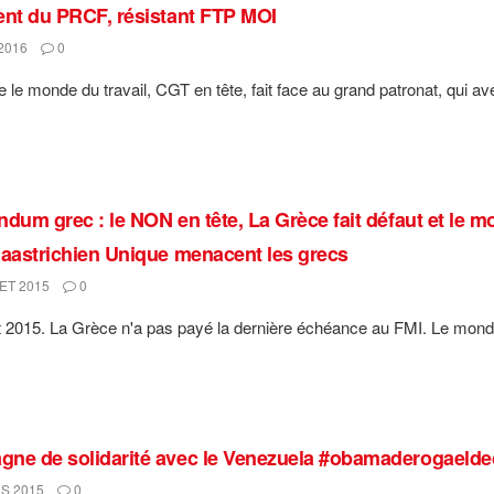
ent du PRCF, résistant FTP MOI
2016
0
e le monde du travail, CGT en tête, fait face au grand patronat, qui av
ndum grec : le NON en tête, La Grèce fait défaut et le m
Maastrichien Unique menacent les grecs
ET 2015
0
let 2015. La Grèce n'a pas payé la dernière échéance au FMI. Le monde
ne de solidarité avec le Venezuela #obamaderogaelde
S 2015
0