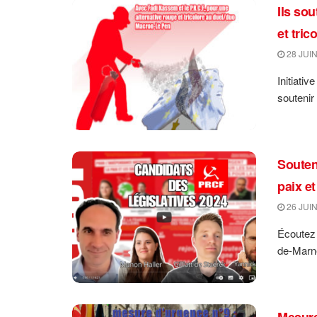
Ils so
et tri
28 JUIN
Initiati
soutenir l
Souten
paix et
26 JUIN
Écoutez 
de-Marne
Mesure 