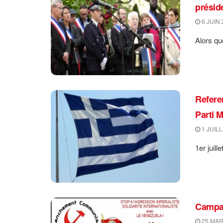
présid
6 JUIN 
Alors qu
Refere
Parti 
1 JUILL
1er juil
Campag
25 MAR