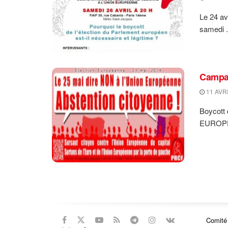
Le 24 av
samedi .
Campag
11 AVRI
Boycott 
EUROPÉ
Comité