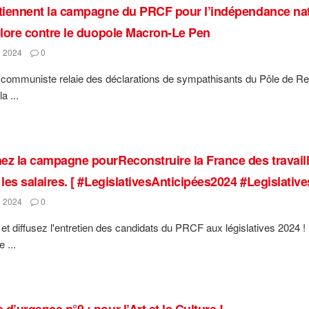
utiennent la campagne du PRCF pour l’indépendance natio
colore contre le duopole Macron-Le Pen
 2024
0
ve communiste relaie des déclarations de sympathisants du Pôle de 
a ...
ez la campagne pourReconstruire la France des travaille
 les salaires. [ #LegislativesAnticipées2024 #Legislativ
 2024
0
et diffusez l'entretien des candidats du PRCF aux législatives 2024 !
 ...
d’urgence n°9 : pour l’Art et la Culture !