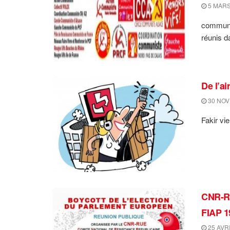
5 MARS
communi
réunis d
De l’ai
30 NOV
Fakir vi
CNR-RU
FIAP 1
25 AVRI