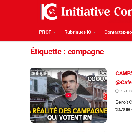
PRCF
Rubriques IC
Contactez-n
Étiquette :
campagne
CAMPA
@Cafe_
29 JUIN
Benoît Co
travaille