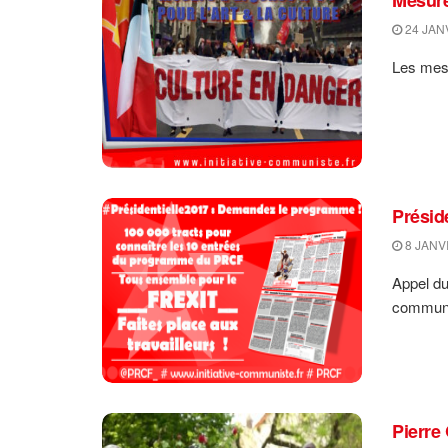
24 JAN
Les mesu
Préside
8 JANV
Appel du
communis
Pierre 