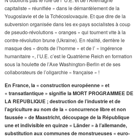
N’oublions pas le rôle de l’ U.E. et de l’Allemagne
capitaliste « réunifiée » dans le démantèlement de la
Yougoslavie et de la Tchécoslovaquie. Et que dire de la
subversion organisée dans les ex-pays socialistes à coup
de pseudo-révolutions « oranges » qui tournent vite à la
contre-révolution brune (Ukraine). En réalité, derrière le
masque des « droits de l’homme » et de l’ « ingérence
humanitaire », l’U.E. c’est le Quatrième Reich en formation
sous la houlette de l’Axe Washington-Berlin et de ses
collaborateurs de l’oligarchie « française » !
En France, la « construction européenne » et
« transatlantique » signifie la MORT PROGRAMMEE DE
LA REPUBLIQUE ; destruction de l’industrie et de
l’agriculture au nom de la « concurrence libre et non
faussée » de Maastricht, découpage de la République
une et indivisible en quinze « Länder » à l’allemande,
substitution aux communes de monstrueuses « euro-