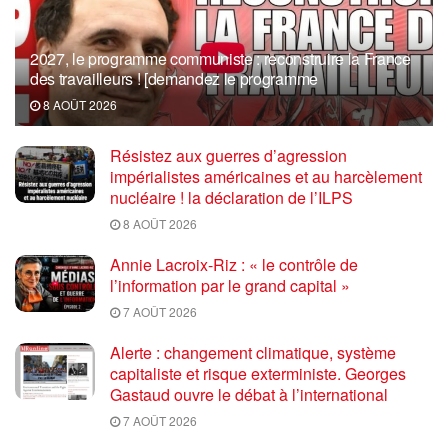
2027, le programme communiste : reconstruire la France
des travailleurs ! [demandez le programme
8 AOÛT 2026
Résistez aux guerres d’agression
impérialistes américaines et au harcèlement
nucléaire ! la déclaration de l’ILPS
8 AOÛT 2026
Annie Lacroix-Riz : « le contrôle de
l’information par le grand capital »
7 AOÛT 2026
Alerte : changement climatique, système
capitaliste et risque exterministe. Georges
Gastaud ouvre le débat à l’international
7 AOÛT 2026