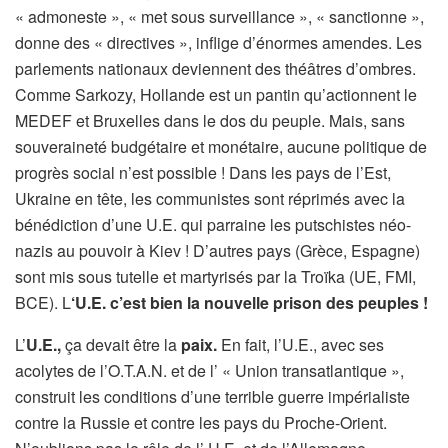
« admoneste », « met sous surveillance », « sanctionne »,
donne des « directives », inflige d’énormes amendes. Les
parlements nationaux deviennent des théâtres d’ombres.
Comme Sarkozy, Hollande est un pantin qu’actionnent le
MEDEF et Bruxelles dans le dos du peuple. Mais, sans
souveraineté budgétaire et monétaire, aucune politique de
progrès social n’est possible ! Dans les pays de l’Est,
Ukraine en tête, les communistes sont réprimés avec la
bénédiction d’une U.E. qui parraine les putschistes néo-
nazis au pouvoir à Kiev ! D’autres pays (Grèce, Espagne)
sont mis sous tutelle et martyrisés par la Troïka (UE, FMI,
BCE). L
‘U.E. c’est bien la nouvelle prison des peuples !
L’
U.E.,
ça devait être la
paix.
En fait, l’U.E., avec ses
acolytes de l’O.T.A.N. et de l’ « Union transatlantique »,
construit les conditions d’une terrible guerre impérialiste
contre la Russie et contre les pays du Proche-Orient.