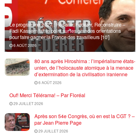
Le programme 2027 : Résister, Fédérer, Reconstruire –
Fadi Kassem fait le point sur les grandes orientations
pour faire gagner la France des travailleurs [10′]
6 AOÛT 2026
80 ans après Hiroshima : l’impérialisme états-
unien, de l’holocauste atomique à la menace
d’extermination de la civilisation iranienne
6 AOÛT 2026
Ouf! Merci Télérama! – Par Floréal
29 JUILLET 2026
Après son 54e Congrès, où en est la CGT ? –
par Jean Pierre Page
29 JUILLET 2026