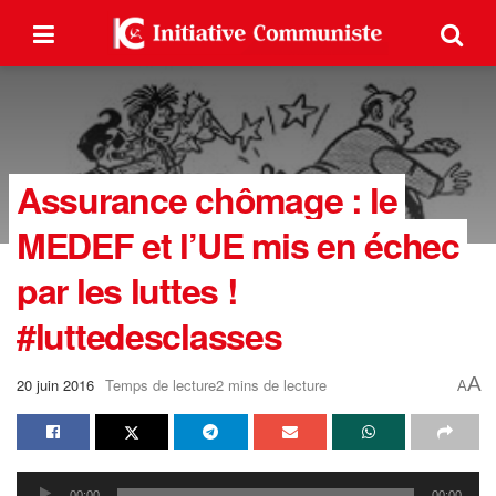
Assurance chômage : le
MEDEF et l’UE mis en échec
par les luttes !
#luttedesclasses
A
20 juin 2016
Temps de lecture2 mins de lecture
A
Lecteur
00:00
00:00