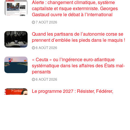
Alerte : changement climatique, système
capitaliste et risque exterministe. Georges
Gastaud ouvre le débat à l’international
7 AOÛT 2026
Quand les partisans de l’autonomie corse se
prennent d’emblée les pieds dans le maquis !
6 AOÛT 2026
« Ceuta » ou l’ingérence euro-atlantique
systématique dans les affaires des États mal-
pensants
6 AOÛT 2026
Le programme 2027 : Résister, Fédérer,
Reconstruire – Fadi Kassem fait le point sur
les grandes orientations pour faire gagner la
France des travailleurs [10′]
6 AOÛT 2026
80 ans après Hiroshima : l’impérialisme états-