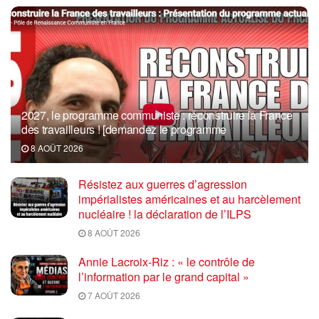
2027, le programme communiste : reconstruire la France
des travailleurs ! [demandez le programme
8 AOÛT 2026
Résistez aux guerres d’agression
impérialistes américaines et au harcèlement
nucléaire ! la déclaration de l’ILPS
8 AOÛT 2026
Annie Lacroix-Riz : « le contrôle de
l’information par le grand capital »
7 AOÛT 2026