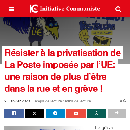
Résister à la privatisation de
La Poste imposée par l’UE:
une raison de plus d’être
dans la rue et en grève !
A
25 janvier 2020
Temps de lecture7 mins de lecture
A
La grève