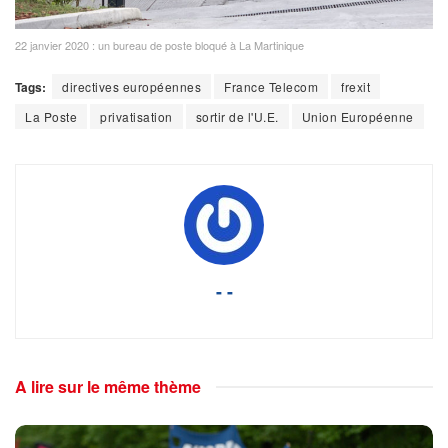
22 janvier 2020 : un bureau de poste bloqué à La Martinique
Tags:
directives européennes
France Telecom
frexit
La Poste
privatisation
sortir de l'U.E.
Union Européenne
- -
A lire sur le même thème