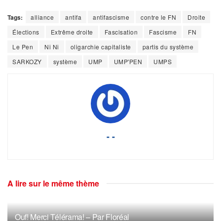
Tags:
alliance
antifa
antifascisme
contre le FN
Droite
Élections
Extrême droite
Fascisation
Fascisme
FN
Le Pen
Ni Ni
oligarchie capitaliste
partis du système
SARKOZY
système
UMP
UMP'PEN
UMPS
- -
A lire sur le même thème
Ouf! Merci Télérama! – Par Floréal