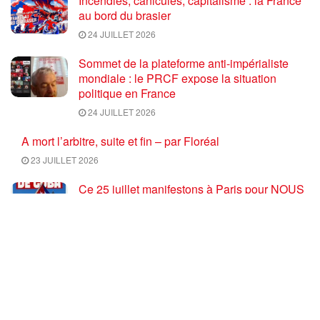
Incendies, canicules, capitalisme : la France
au bord du brasier
24 JUILLET 2026
Sommet de la plateforme anti-impérialiste
mondiale : le PRCF expose la situation
politique en France
24 JUILLET 2026
A mort l’arbitre, suite et fin – par Floréal
23 JUILLET 2026
Ce 25 juillet manifestons à Paris pour NOUS
défendre avec Cuba ! [Paris 14H30 – Place
Rueff #26Julio ]
23 JUILLET 2026
L’échec de Poutine : Russie, quelles forces
de classe pour stopper les fauteurs de guerre
euro atlantiques ?
23 JUILLET 2026