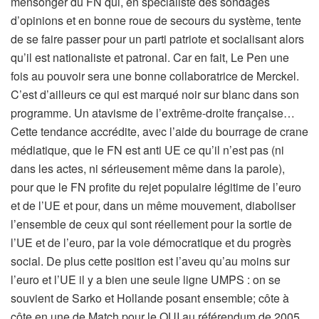
mensonger du FN qui, en spécialiste des sondages
d’opinions et en bonne roue de secours du système, tente
de se faire passer pour un parti patriote et socialisant alors
qu’il est nationaliste et patronal. Car en fait, Le Pen une
fois au pouvoir sera une bonne collaboratrice de Merckel.
C’est d’ailleurs ce qui est marqué noir sur blanc dans son
programme. Un atavisme de l’extrême-droite française…
Cette tendance accrédite, avec l’aide du bourrage de crane
médiatique, que le FN est anti UE ce qu’il n’est pas (ni
dans les actes, ni sérieusement même dans la parole),
pour que le FN profite du rejet populaire légitime de l’euro
et de l’UE et pour, dans un même mouvement, diaboliser
l’ensemble de ceux qui sont réellement pour la sortie de
l’UE et de l’euro, par la voie démocratique et du progrès
social. De plus cette position est l’aveu qu’au moins sur
l’euro et l’UE il y a bien une seule ligne UMPS : on se
souvient de Sarko et Hollande posant ensemble; côte à
côte en une de Match pour le OUI au référendum de 2005