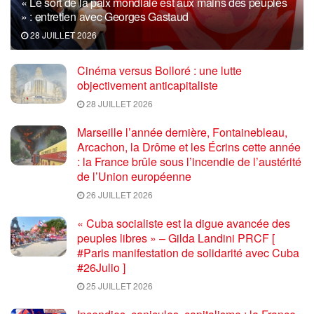
« Le sort de la paix mondiale est aux mains des peuples
» : entretien avec Georges Gastaud
28 JUILLET 2026
Cinéma versus Bolloré : une lutte
objectivement anticapitaliste
28 JUILLET 2026
Marseille l’année dernière, Fontainebleau,
Arcachon, la Drôme et les Écrins cette année
: la France brûle sous l’incendie de l’austérité
de l’Union européenne
26 JUILLET 2026
« Cuba socialiste est la digue avancée des
peuples libres » – Gilda Landini PRCF [
#Paris manifestation de solidarité avec Cuba
#26Julio ]
25 JUILLET 2026