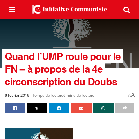
Quand l’UMP roule pour le
FN – à propos de la 4e
circonscription du Doubs
A
6 février 2015
Temps de lecture6 mins de lecture
A