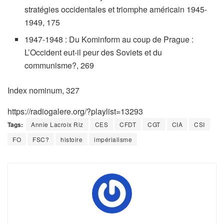
stratégies occidentales et triomphe américain 1945-
1949, 175
1947-1948 : Du Kominform au coup de Prague :
L’Occident eut-il peur des Soviets et du
communisme?, 269
Index nominum, 327
https://radiogalere.org/?playlist=13293
Tags:
Annie Lacroix Riz
CES
CFDT
CGT
CIA
CSI
FO
FSC?
histoire
impérialisme