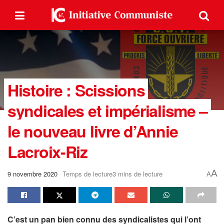
Histoire : Scissions
syndicales et impérialisme –
le nouveau livre d’Annie
Lacroix-Riz
A
9 novembre 2020
Temps de lecture3 mins de lecture
A
C’est un pan bien connu des syndicalistes qui l’ont