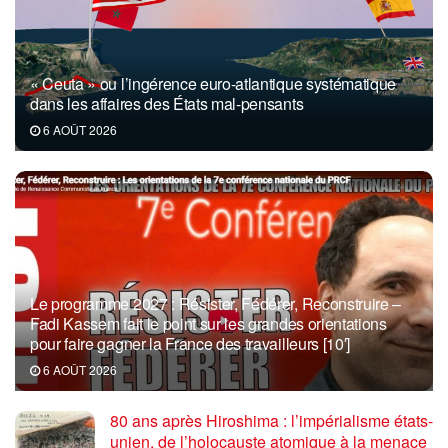
« Ceuta » ou l’ingérence euro-atlantique systématique
dans les affaires des États mal-pensants
6 AOÛT 2026
Le programme 2027 : Résister, Fédérer, Reconstruire –
Fadi Kassem fait le point sur les grandes orientations
pour faire gagner la France des travailleurs [10′]
6 AOÛT 2026
80 ans après Hiroshima : l’impérialisme états-
unien, de l’holocauste atomique à la menace