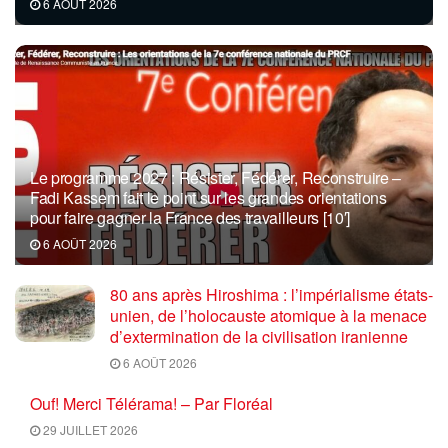
6 AOÛT 2026
Le programme 2027 : Résister, Fédérer, Reconstruire –
Fadi Kassem fait le point sur les grandes orientations
pour faire gagner la France des travailleurs [10′]
6 AOÛT 2026
80 ans après Hiroshima : l’impérialisme états-
unien, de l’holocauste atomique à la menace
d’extermination de la civilisation iranienne
6 AOÛT 2026
Ouf! Merci Télérama! – Par Floréal
29 JUILLET 2026