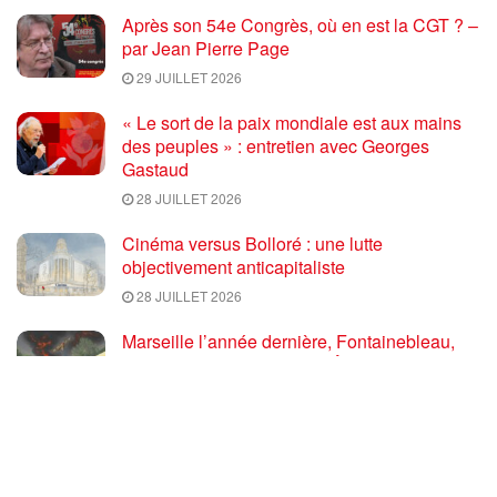
Après son 54e Congrès, où en est la CGT ? –
par Jean Pierre Page
29 JUILLET 2026
« Le sort de la paix mondiale est aux mains
des peuples » : entretien avec Georges
Gastaud
28 JUILLET 2026
Cinéma versus Bolloré : une lutte
objectivement anticapitaliste
28 JUILLET 2026
Marseille l’année dernière, Fontainebleau,
Arcachon, la Drôme et les Écrins cette année
: la France brûle sous l’incendie de l’austérité
de l’Union européenne
26 JUILLET 2026
« Cuba socialiste est la digue avancée des