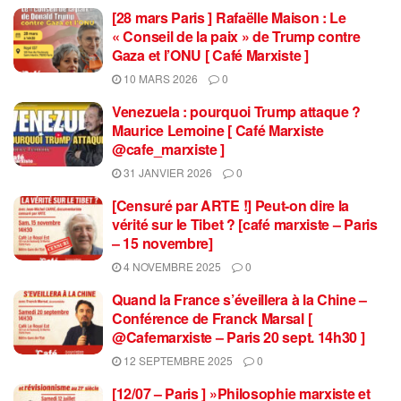
[28 mars Paris ] Rafaëlle Maison : Le
« Conseil de la paix » de Trump contre
Gaza et l’ONU [ Café Marxiste ]
10 MARS 2026
0
Venezuela : pourquoi Trump attaque ?
Maurice Lemoine [ Café Marxiste
@cafe_marxiste ]
31 JANVIER 2026
0
[Censuré par ARTE !] Peut-on dire la
vérité sur le Tibet ? [café marxiste – Paris
– 15 novembre]
4 NOVEMBRE 2025
0
Quand la France s’éveillera à la Chine –
Conférence de Franck Marsal [
@Cafemarxiste – Paris 20 sept. 14h30 ]
12 SEPTEMBRE 2025
0
[12/07 – Paris ] »Philosophie marxiste et