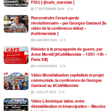
FSU) [ @cafe_marxiste ]
17 SEPTEMBRE 2024
0
Reconstruire l’avant-garde
révolutionnaire – par Georges Gastaud [la
vidéo de la conférence débat –
#cafémarxiste ]
4 JANVIER 2024
0
Résister à la propagande de guerre, par
Anne Morelli [#CaféMarxiste – 13/01 -14h –
Paris XIII]
3 JANVIER 2024
0
Vidéo Mondialisation capitaliste et projet
communiste, la conférence de Georges
Gastaud au #CaféMarxiste
1 JUILLET 2023
0
Vidéo L’Amérique latine, entre
déstabilisation et émancipation – Maurice