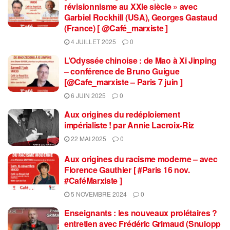
révisionnisme au XXIe siècle » avec
Garbiel Rockhill (USA), Georges Gastaud
(France) [ @Café_marxiste ]
4 JUILLET 2025
0
L’Odyssée chinoise : de Mao à Xi Jinping
– conférence de Bruno Guigue
[@Cafe_marxiste – Paris 7 juin ]
6 JUIN 2025
0
Aux origines du redéploiement
impérialiste ! par Annie Lacroix-Riz
22 MAI 2025
0
Aux origines du racisme moderne – avec
Florence Gauthier [ #Paris 16 nov.
#CaféMarxiste ]
5 NOVEMBRE 2024
0
Enseignants : les nouveaux prolétaires ?
entretien avec Frédéric Grimaud (Snuiopp