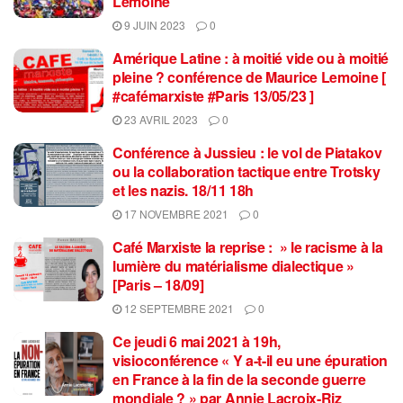
Lemoine
9 JUIN 2023
0
Amérique Latine : à moitié vide ou à moitié
pleine ? conférence de Maurice Lemoine [
#cafémarxiste #Paris 13/05/23 ]
23 AVRIL 2023
0
Conférence à Jussieu : le vol de Piatakov
ou la collaboration tactique entre Trotsky
et les nazis. 18/11 18h
17 NOVEMBRE 2021
0
Café Marxiste la reprise : » le racisme à la
lumière du matérialisme dialectique »
[Paris – 18/09]
12 SEPTEMBRE 2021
0
Ce jeudi 6 mai 2021 à 19h,
visioconférence « Y a-t-il eu une épuration
en France à la fin de la seconde guerre
mondiale ? » par Annie Lacroix-Riz