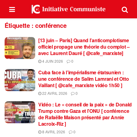
Étiquette :
conférence
[13 juin – Paris] Quand l’anticomplotisme
officiel propage une théorie du complot –
avec Laurent Dauré [ @cafe_marxiste]
4 JUIN 2026
0
Cuba face à l’impérialisme étatsunien :
une conférence de Salim Lamrani et Otto
Vaillant [ @cafe_marxiste vidéo 1h50 ]
22 AVRIL 2026
0
Vidéo : Le « conseil de la paix » de Donald
Trump contre Gaza et l’ONU [ conférence
de Rafaëlle Maison présenté par Annie
Lacroix-Riz ]
8 AVRIL 2026
0