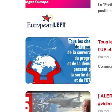
Le "Part
position 
Tous l
l’UE e
8 MARS
Communi
[ ALER
#vidéo
5 MARS