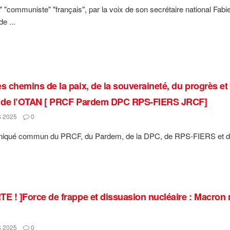
i" "communiste" "français", par la voix de son secrétaire national Fa
de ...
es chemins de la paix, de la souveraineté, du progrès et
t de l’OTAN [ PRCF Pardem DPC RPS-FIERS JRCF]
 2025
0
qué commun du PRCF, du Pardem, de la DPC, de RPS-FIERS et de 
TE ! ]Force de frappe et dissuasion nucléaire : Macron 
 2025
0