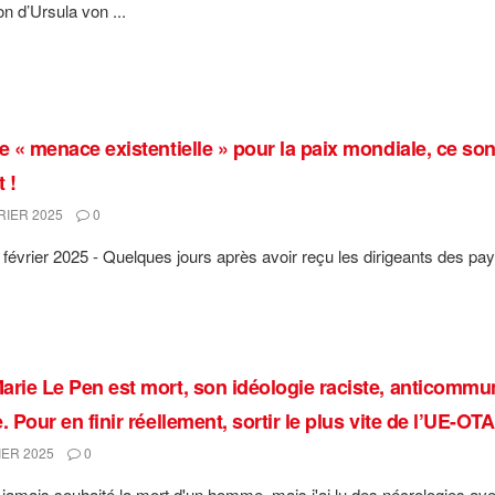
on d’Ursula von ...
e « menace existentielle » pour la paix mondiale, ce son
 !
RIER 2025
0
 février 2025 - Quelques jours après avoir reçu les dirigeants des p
arie Le Pen est mort, son idéologie raciste, anticommuni
. Pour en finir réellement, sortir le plus vite de l’UE-OTA
IER 2025
0
i jamais souhaité la mort d'un homme, mais j'ai lu des nécrologies ave