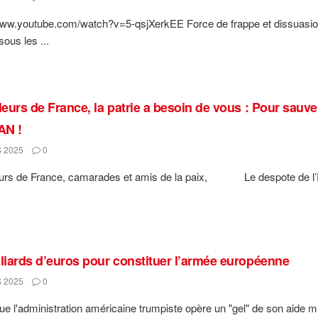
www.youtube.com/watch?v=5-qsjXerkEE Force de frappe et dissuasion 
sous les ...
leurs de France, la patrie a besoin de vous : Pour sauver
AN !
 2025
0
eurs de France, camarades et amis de la paix, Le despote de l’El
lliards d’euros pour constituer l’armée européenne
 2025
0
ue l'administration américaine trumpiste opère un "gel" de son aide mi