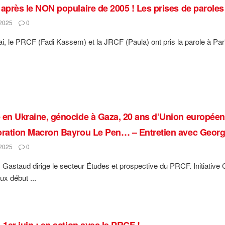
 après le NON populaire de 2005 ! Les prises de parole
2025
0
i, le PRCF (Fadi Kassem) et la JRCF (Paula) ont pris la parole à Pari
 en Ukraine, génocide à Gaza, 20 ans d’Union européenne 
oration Macron Bayrou Le Pen… – Entretien avec Geor
2025
0
Gastaud dirige le secteur Études et prospective du PRCF. Initiati
ux début ...
 1er juin : en action avec le PRCF !