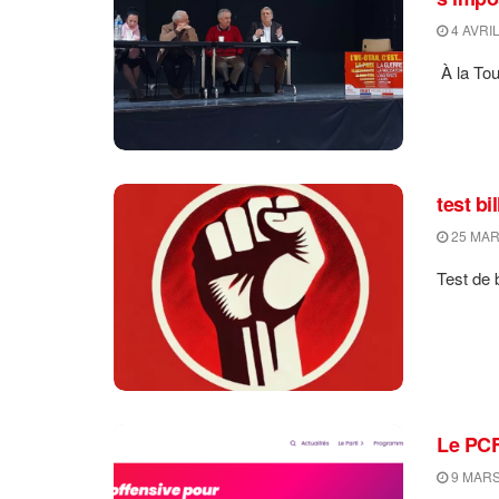
4 AVRIL
À la Tou
test bi
25 MAR
Test de b
Le PCF
9 MARS