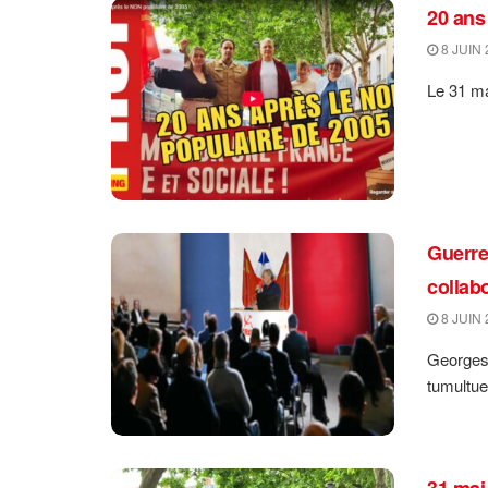
20 ans
8 JUIN 
Le 31 ma
Guerre
collab
8 JUIN 
Georges 
tumultue
31 mai,