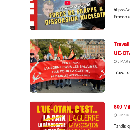
https://
France (
Travail
UE-OT
5 MARS
Travaill
800 Mi
5 MARS
Tandis q