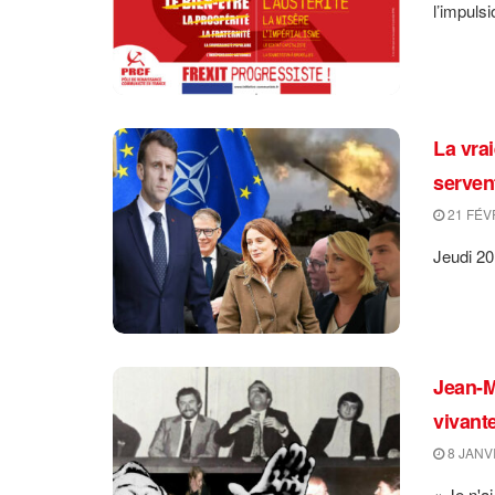
l’impulsi
La vrai
servent
21 FÉV
Jeudi 20
Jean-M
vivante
8 JANV
« Je n'a