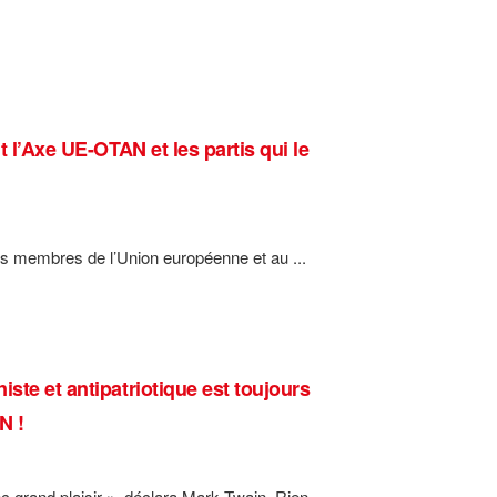
t l’Axe UE-OTAN et les partis qui le
ays membres de l’Union européenne et au ...
ste et antipatriotique est toujours
N !
c grand plaisir », déclara Mark Twain. Rien ...