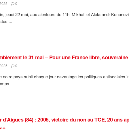
2025
0
in, jeudi 22 mai, aux alentours de 11h, Mikhaïl et Aleksandr Kononovi
stes ...
blement le 31 mai – Pour une France libre, souveraine et
2025
0
e notre pays subit chaque jour davantage les politiques antisociales 
emps ...
r d’Aigues (84) : 2005, victoire du non au TCE, 20 ans a
se