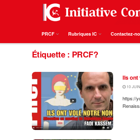
PRCF
Rubriques IC
Contactez-n
Étiquette :
PRCF?
Ils ont
10 JUIN
https://
Renaiss