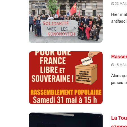
23 MAI 
Hier mat
antifasci
Rassem
15 MAI 
Alors qu
jamais t
La Tou
s’impo