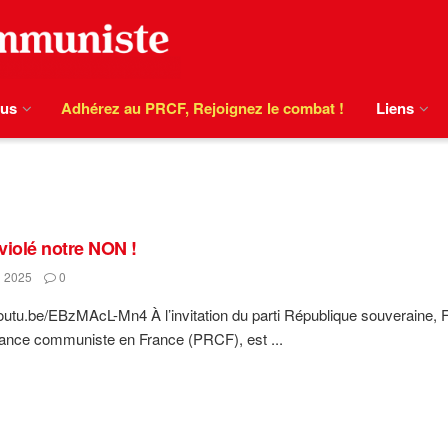
ous
Adhérez au PRCF, Rejoignez le combat !
Liens
 violé notre NON !
 2025
0
youtu.be/EBzMAcL-Mn4 À l’invitation du parti République souveraine, 
ance communiste en France (PRCF), est ...