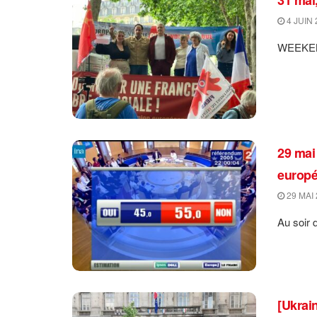
4 JUIN 
WEEKEND
29 mai 
europé
29 MAI 
Au soir d
[Ukrai