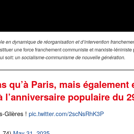
 en dynamique de réorganisation et d’intervention franchement
onstituer une force franchement communiste et marxiste-léniniste
ui soit: un
socialisme-communisme de nouvelle génération.
as qu’à Paris, mais également 
à l’anniversaire populaire du 2
s-Glières !
pic.twitter.com/2scNsRhK3P
_74)
May 31, 2025