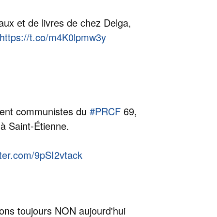
aux et de livres de chez Delga,
https://t.co/m4K0lpmw3y
ement communistes du
#PRCF
69,
 à Saint-Étienne.
tter.com/9pSI2vtack
sons toujours NON aujourd'hui