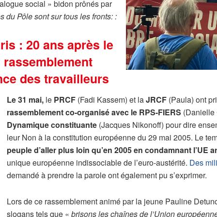
dialogue social » bidon prônés par
du Pôle sont sur tous les fronts: :
ris : 20 ans après le
e rassemblement
nce des travailleurs
Le 31 mai,
le
PRCF
(Fadi Kassem) et la
JRCF
(Paula) ont pr
rassemblement co-organisé avec le RPS-FIERS
(Danielle 
Dynamique constituante
(Jacques Nikonoff) pour dire ensem
leur Non à la constitution européenne du 29 mai 2005. Le tem
peuple d’aller plus loin qu’en 2005 en condamnant l’UE 
unique européenne indissociable de l’euro-austérité.
Des mil
demandé à prendre la parole ont également pu s’exprimer.
Lors de ce rassemblement animé par la jeune Pauline Detunc
slogans tels que «
brisons les chaînes de l’Union européenne