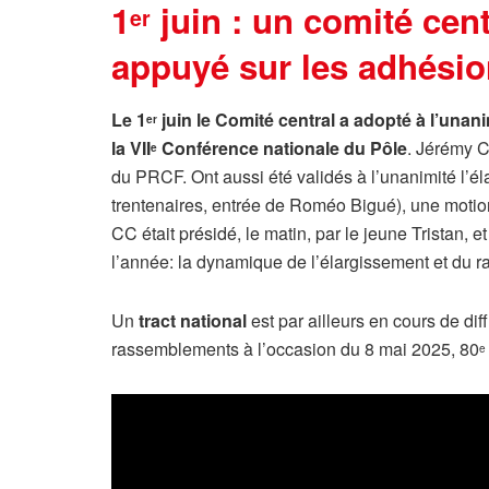
1
juin : un comité cent
er
appuyé sur les adhési
Le 1
juin le Comité central a adopté à l’unan
er
la VII
Conférence nationale du Pôle
. Jérémy C
e
du PRCF. Ont aussi été validés à l’unanimité l’é
trentenaires, entrée de Roméo Bigué), une motion 
CC était présidé, le matin, par le jeune Tristan
l’année: la dynamique de l’élargissement et du r
Un
tract national
est par ailleurs en cours de di
rassemblements à l’occasion du 8 mai 2025, 80
e