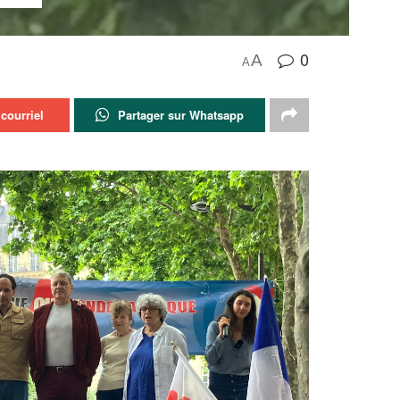
0
A
A
courriel
Partager sur Whatsapp