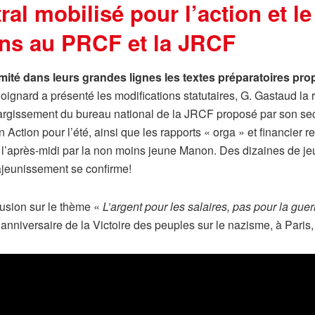
ral mobilisé pour l’action et 
ons au PRCF et la JRCF
imité dans leurs grandes lignes les textes préparatoires p
oignard a présenté les modifications statutaires, G. Gastaud la
largissement du bureau national de la JRCF proposé par son secr
Action pour l’été, ainsi que les rapports « orga » et financier r
, et l’après-midi par la non moins jeune Manon. Des dizaines de
ajeunissement se confirme!
ffusion sur le thème «
L’argent pour les salaires, pas pour la guer
anniversaire de la Victoire des peuples sur le nazisme, à Pari