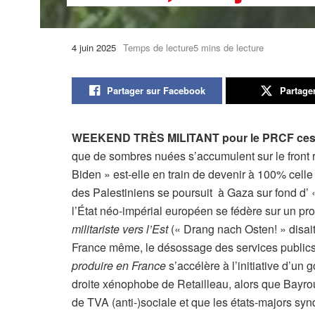
4 juin 2025
Temps de lecture5 mins de lecture
Partager sur Facebook
Partage
WEEKEND TRÈS MILITANT pour le PRCF ces 3
que de sombres nuées s’accumulent sur le front r
Biden » est-elle en train de devenir à 100% cell
des Palestiniens se poursuit à Gaza sur fond d’ 
l’État néo-impérial européen se fédère sur un 
militariste vers l’Est
(« Drang nach Osten! » disai
France même, le désossage des services publics
produire en France
s’accélère à l’initiative d’un 
droite xénophobe de Retailleau, alors que Bayro
de TVA (anti-)sociale et que les états-majors sy