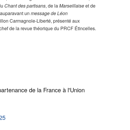
 du
Chant des partisans
, de la
Marseillaise
et de
u auparavant un
message de Léon
illon Carmagnole-Liberté, présenté aux
n chef de la revue théorique du PRCF Étincelles.
rtenance de la France à l'Union
25