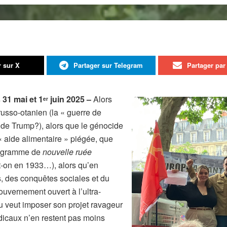
r sur X
Partager sur Telegram
Partager par 
1 mai et 1
juin 2025 –
Alors
er
usso-otanien (la « guerre de
e de Trump?), alors que le génocide
« aide alimentaire » piégée, que
programme de
nouvelle ruée
t-on en 1933…), alors qu’en
, des conquêtes sociales et du
gouvernement ouvert à l’ultra-
u veut imposer son projet ravageur
ndicaux n’en restent pas moins