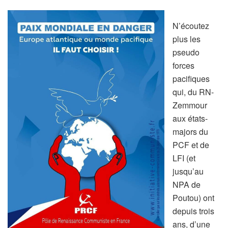
N’écoutez
plus les
pseudo
forces
pacifiques
qui, du RN-
Zemmour
aux états-
majors du
PCF et de
LFI (et
jusqu’au
NPA de
Poutou) ont
depuis trois
ans, d’une