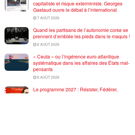
capitaliste et risque exterministe. Georges
Gastaud ouvre le débat à l’international
7 AOÛT 2026
Quand les partisans de l’autonomie corse se
prennent d’emblée les pieds dans le maquis !
6 AOÛT 2026
« Ceuta » ou l’ingérence euro-atlantique
systématique dans les affaires des États mal-
pensants
6 AOÛT 2026
Le programme 2027 : Résister, Fédérer,
Reconstruire – Fadi Kassem fait le point sur
les grandes orientations pour faire gagner la
France des travailleurs [10′]
6 AOÛT 2026
80 ans après Hiroshima : l’impérialisme états-
unien, de l’holocauste atomique à la menace