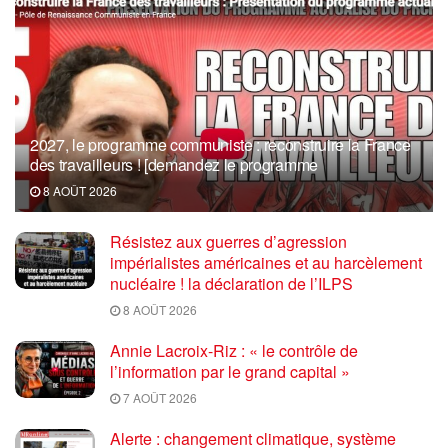
2027, le programme communiste : reconstruire la France
des travailleurs ! [demandez le programme
8 AOÛT 2026
Résistez aux guerres d’agression
impérialistes américaines et au harcèlement
nucléaire ! la déclaration de l’ILPS
8 AOÛT 2026
Annie Lacroix-Riz : « le contrôle de
l’information par le grand capital »
7 AOÛT 2026
Alerte : changement climatique, système