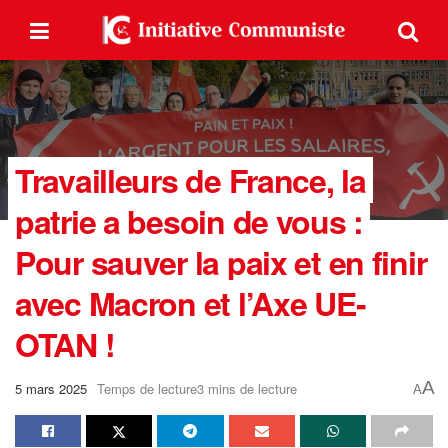
Travailleurs de France, la
patrie a besoin de vous :
Pour sauver la paix et en finir
avec Macron et l’Axe UE-
OTAN !
A
5 mars 2025
Temps de lecture3 mins de lecture
A