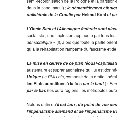
semi-recolonisation de la Pologne et la partition
dans la zone mark !) ;
le démantèlement ethniqu
unilatérale de la Croatie par
Helmut Kohl
et pa
L’Oncle Sam et l’Allemagne fédérale sont ains
socialiste ; une implosion applaudie par tous le
démocratique
» (!), alors que toute la partie ori
qu’à la réhabilitation rampante du fascisme et de l
La mise en œuvre de ce plan féodal-capitalist
austéritaire et supranationaliste qui lui est donn
Unique
(le
PMU bis
, composé de la droite libér
les Etats constitués à la fois
par le haut
(«
Eur
par le bas
(les euro-régions, les métropoles euro
Notons enfin qu’
il est faux, du point de vue des
l’impérialisme allemand et de l’impérialisme f