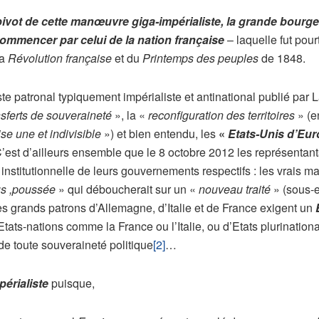
 pivot de cette manœuvre giga-impérialiste, la grande bourge
commencer par celui de la nation française
– laquelle fut pou
la
Révolution française
et du
Printemps des peuples
de 1848.
patronal typiquement impérialiste et antinational publié par La
sferts de souveraineté
», la «
reconfiguration des territoires
» (en
se une et indivisible
») et bien entendu, les
«
Etats-Unis d’Eu
C’est d’ailleurs ensemble que le 8 octobre 2012 les représentan
ute institutionnelle de leurs gouvernements respectifs : les vrais
us ,poussée
» qui déboucherait sur un «
nouveau traité
» (sous-
 les grands patrons d’Allemagne, d’Italie et de France exigent un
d’Etats-nations comme la France ou l’Italie, ou d’Etats plurinat
de toute souveraineté politique
[2]
…
érialiste
puisque,