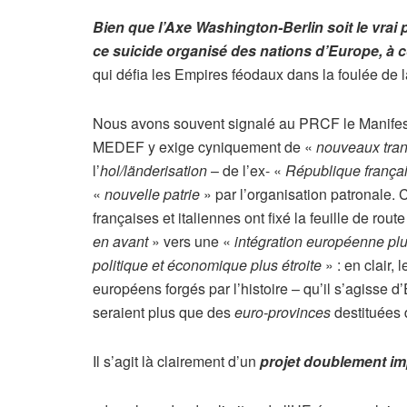
Bien que l’Axe Washington-Berlin soit le vrai
ce suicide organisé des nations d’Europe,
à 
qui défia les Empires féodaux dans la foulée de 
Nous avons souvent signalé au PRCF le Manifeste 
MEDEF y exige cyniquement de «
nouveaux tran
l’
hol/länderisation
– de l’ex- «
République françai
«
nouvelle patrie
» par l’organisation patronale. 
françaises et italiennes ont fixé la feuille de ro
en avant
» vers une «
intégration européenne pl
politique et économique plus étroite
» : en clair,
européens forgés par l’histoire – qu’il s’agisse 
seraient plus que des
euro-provinces
destituées 
Il s’agit là clairement d’un
projet doublement imp