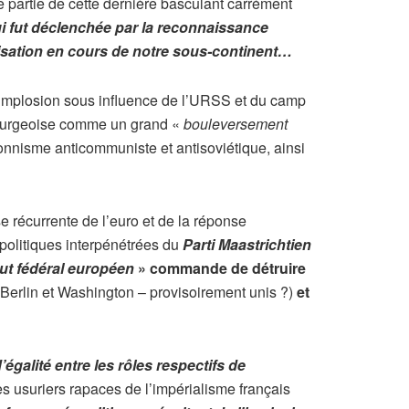
e partie de cette dernière basculant carrément
ui fut déclenchée par la reconnaissance
kanisation en cours de notre sous-continent…
 l’implosion sous influence de l’URSS et du camp
e-bourgeoise comme un grand «
bouleversement
tionnisme anticommuniste et antisoviétique, ainsi
ise récurrente de l’euro et de la réponse
s politiques interpénétrées du
Parti Maastrichtien
ut fédéral européen
» commande de détruire
ur Berlin et Washington – provisoirement unis ?)
et
’égalité entre les rôles respectifs de
s usuriers rapaces de l’impérialisme français