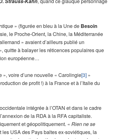
D. Strauss-Kahn
, quand ce glauque personnage
ntique
» (figurée en bleu à la Une de
Besoin
ie, le Proche-Orient, la Chine, la Méditerranée
 allemand » avaient d’ailleurs publié un
, quitte à balayer les réticences populaires que
tution européenne…
e », voire d’une nouvelle « Carolingie
[3]
»
uction de profit !) à la France et à l’Italie du
 occidentale intégrée à l’OTAN et dans le cadre
 l’annexion de la RDA à la RFA capitaliste.
hiquement et géopolitiquement. «
Rien ne se
t les USA des Pays baltes ex-soviétiques, la