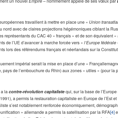
ement un nouvel
Empire
– nommément appelé de ses vœux par
s européennes travaillent à mettre en place une «
Union transatla
du nord avec de claires projections hégémoniques ciblant la Russ
, les représentants du CAC 40 « français » et de son équivalent «
 de l’UE d’avancer à marche forcée vers «
l’Europe fédérale
»
ants lors des référendums français et néerlandais sur la Consti
iquement impérial serait la mise en place d’une « Françallemagn
, pays de l’embouchure du Rhin) aux zones « utiles » (pour la prod
y a la
contre-révolution capitaliste
qui, sur la base de l’Europe
1991), a permis la restauration capitaliste en Europe de l’Est et
italiste s’est notablement renforcée économiquement, démograp
réunification » allemande a permis la satellisation par la RFA
[4]
e