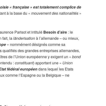
oisie « française » est totalement complice de
rtant à la base du «
mouvement des nationalités
»
urence Parisot et intitulé
Besoin d’aire
: le
 fait, la
länderisation
à l’allemande – ou mieux,
rope
» nommément désignés comme sa
ts qualifiés des grandes entreprises allemandes,
 maîtres de l’Union européenne y exigent un «
bond
entendu :
constituant
) apportant une «
Union
Etat fédéral européen
dans lequel les Etats
ionaux comme l’Espagne ou la Belgique – ne