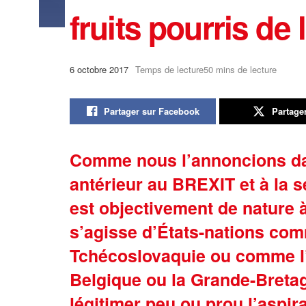
fruits pourris de
6 octobre 2017
Temps de lecture50 mins de lecture
Partager sur Facebook
Partage
Comme nous l’annoncions dan
antérieur au BREXIT et à la 
est objectivement de nature à
s’agisse d’États-nations comm
Tchécoslovaquie ou comme l’
Belgique ou la Grande-Bretag
légitimer peu ou prou l’aspir