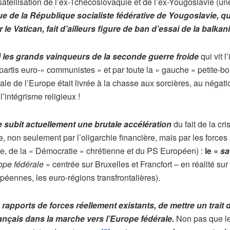
-satellisation de l’ex-Tchécoslovaquie et de l’ex-Yougoslavie (un
e de la République socialiste fédérative de Yougoslavie, q
r le Vatican, fait d’ailleurs figure de ban d’essai de la bal
i les grands vainqueurs de la seconde guerre froide
qui vit
s partis euro-« communistes » et par toute la « gauche » petit
entale de l’Europe était livrée à la chasse aux sorcières, au néga
’intégrisme religieux !
e subit actuellement une brutale accélération
du fait de la cr
ée, non seulement par l’oligarchie financière, mais par les force
ale, de la « Démocratie » chrétienne et du PS Européen) :
le «
sa
ope fédérale
» centrée sur Bruxelles et Francfort – en réalité s
péennes, les euro-régions transfrontalières).
 rapports de forces réellement existants, de mettre un trait d
rançais dans la marche vers l’Europe fédérale.
Non pas que le