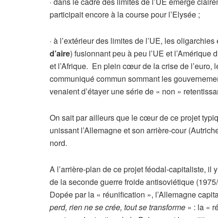
·
dans le cadre des limites de l’UE émerge clair
participait encore à la course pour l’Elysée ;
·
à l’extérieur des limites de l’UE, les oligarchie
d’aire
) fusionnant peu à peu l’UE et l’Amérique 
et l’Afrique. En plein cœur de la crise de l’euro
communiqué commun sommant les gouvernements
venaient d’étayer une série de « non » retentiss
On sait par ailleurs que le cœur de ce projet typ
unissant l’Allemagne et son arrière-cour (Autriche
nord.
A l’arrière-plan de ce projet féodal-capitaliste, il 
de la seconde guerre froide antisoviétique (1975/
Dopée par la « réunification », l’Allemagne cap
perd, rien ne se crée, tout se transforme
» : la « 