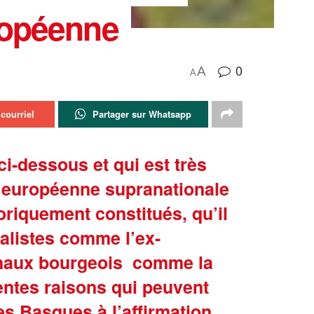
uropéenne
0
A
A
courriel
Partager sur Whatsapp
-dessous et qui est très
 » européenne supranationale
oriquement constitués, qu’il
ialistes comme l’ex-
ionaux bourgeois comme la
entes raisons qui peuvent
es Basques à l’affirmation