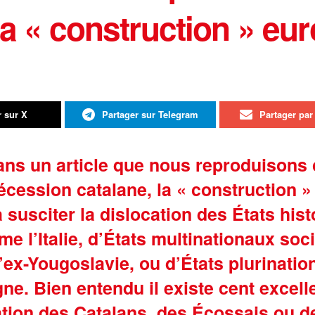
 la « construction » e
r sur X
Partager sur Telegram
Partager par 
s un article que nous reproduisons ci
sécession catalane, la « construction
 susciter la dislocation des États hist
e l’Italie, d’États multinationaux soc
ex-Yougoslavie, ou d’États plurinat
ne. Bien entendu il existe cent excell
ation des Catalans, des Écossais ou d