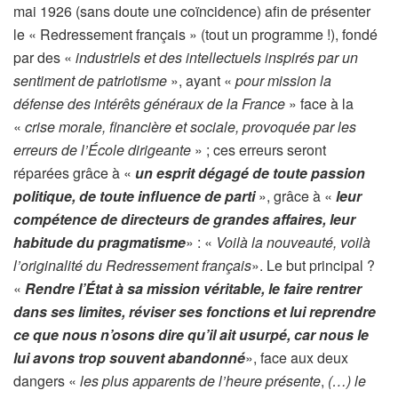
mai 1926 (sans doute une coïncidence) afin de présenter
le « Redressement français » (tout un programme !), fondé
par des «
industriels et des intellectuels inspirés par un
sentiment de patriotisme
», ayant «
pour mission la
défense des intérêts généraux de la France
» face à la
«
crise morale, financière et sociale, provoquée par les
erreurs de l’École dirigeante
» ; ces erreurs seront
réparées grâce à «
un esprit dégagé de toute passion
politique, de toute influence de parti
», grâce à «
leur
compétence de directeurs de grandes affaires, leur
habitude du pragmatisme
» : «
Voilà la nouveauté, voilà
l’originalité du Redressement français
». Le but principal ?
«
Rendre l’État à sa mission véritable, le faire rentrer
dans ses limites, réviser ses fonctions et lui reprendre
ce que nous n’osons dire qu’il ait usurpé, car nous le
lui avons trop souvent abandonné
», face aux deux
dangers «
les plus apparents de l’heure présente
,
(…) le