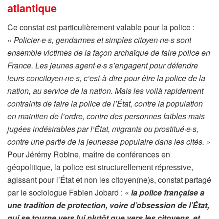
atlantique
Ce constat est particulièrement valable pour la police :
«
Policier·e·s, gendarmes et simples citoyen·ne·s sont
ensemble victimes de la façon archaïque de faire police en
France. Les jeunes agent·e·s s’engagent pour défendre
leurs concitoyen·ne·s, c’est-à-dire pour être la police de la
nation, au service de la nation. Mais les voilà rapidement
contraints de faire la police de l’État, contre la population
en maintien de l’ordre, contre des personnes faibles mais
jugées indésirables par l’État, migrants ou prostitué·e·s,
contre une partie de la jeunesse populaire dans les cités.
»
Pour Jérémy Robine, maître de conférences en
géopolitique, la police est structurellement répressive,
agissant pour l’État et non les citoyen(ne)s, constat partagé
par le sociologue Fabien Jobard : «
la police française a
une tradition de protection, voire d’obsession de l’État,
qui se tourne vers lui plutôt que vers les citoyens, et