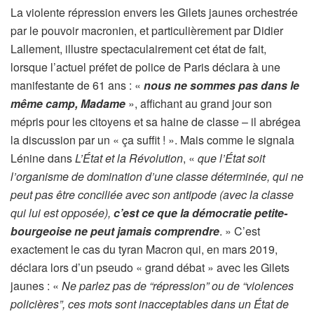
La violente répression envers les Gilets jaunes orchestrée
par le pouvoir macronien, et particulièrement par Didier
Lallement, illustre spectaculairement cet état de fait,
lorsque l’actuel préfet de police de Paris déclara à une
manifestante de 61 ans : «
nous ne sommes pas dans le
même camp, Madame
», affichant au grand jour son
mépris pour les citoyens et sa haine de classe – il abrégea
la discussion par un « ça suffit ! ». Mais comme le signala
Lénine dans
L’État et la Révolution
, «
que l’État soit
l’organisme de domination d’une classe déterminée, qui ne
peut pas être conciliée avec son antipode (avec la classe
qui lui est opposée),
c’est ce que la démocratie petite-
bourgeoise ne peut jamais comprendre
. » C’est
exactement le cas du tyran Macron qui, en mars 2019,
déclara lors d’un pseudo « grand débat » avec les Gilets
jaunes : «
Ne parlez pas de “répression” ou de “violences
policières”, ces mots sont inacceptables dans un État de