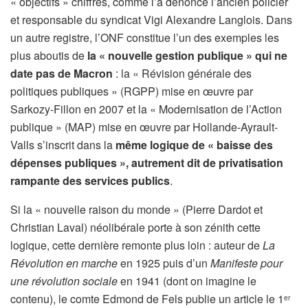
« objectifs » chiffrés, comme l’a dénoncé l’ancien policier
et responsable du syndicat Vigi Alexandre Langlois. Dans
un autre registre, l’ONF constitue l’un des exemples les
plus aboutis de
la « nouvelle gestion publique » qui ne
date pas de Macron
: la « Révision générale des
politiques publiques » (RGPP) mise en œuvre par
Sarkozy-Fillon en 2007 et la « Modernisation de l’Action
publique » (MAP) mise en œuvre par Hollande-Ayrault-
Valls s’inscrit dans la
même logique de « baisse des
dépenses publiques », autrement dit de privatisation
rampante des services publics
.
Si la « nouvelle raison du monde » (Pierre Dardot et
Christian Laval) néolibérale porte à son zénith cette
logique, cette dernière remonte plus loin : auteur de
La
Révolution en marche
en 1925 puis d’un
Manifeste pour
une révolution sociale
en 1941 (dont on imagine le
contenu), le comte Edmond de Fels publie un article le 1
er