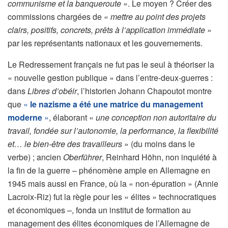
communisme et la banqueroute
». Le moyen ? Créer des
commissions chargées de «
mettre au point des projets
clairs, positifs, concrets, prêts à l’application immédiate
»
par les représentants nationaux et les gouvernements.
Le Redressement français ne fut pas le seul à théoriser la
« nouvelle gestion publique » dans l’entre-deux-guerres :
dans
Libres d’obéir
, l’historien Johann Chapoutot montre
que
«
le nazisme a été une matrice du management
moderne
»
, élaborant «
une conception non autoritaire du
travail, fondée sur l’autonomie, la performance, la flexibilité
et… le bien-être des travailleurs
» (du moins dans le
verbe) ; ancien
Oberführer
, Reinhard Höhn, non inquiété à
la fin de la guerre – phénomène ample en Allemagne en
1945 mais aussi en France, où la « non-épuration » (Annie
Lacroix-Riz) fut la règle pour les « élites » technocratiques
et économiques –, fonda un institut de formation au
management des élites économiques de l’Allemagne de