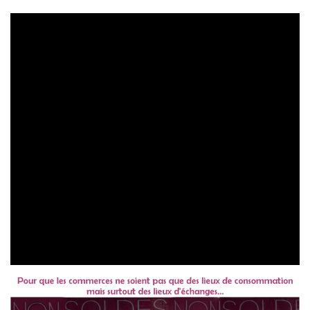
En 5 minutes et en vidéo, Fadi Kassem secrétaire national
adjoint du PRCF explique pourquoi
le PRCF appelle à
combattre le vendredi noir.
Pas seulement car
c’est une attaque en règle contre le petit
commerce indépendant (lire ici)
au profit de la domination
totale des multinationales qui exploitent toujours plus, à
coups d’emplois précaires payés au lance pierre.
Mais aussi car il s’agit de défendre la langue française et
avec elle la diversité culturelle, l’indépendance de la
France, et le droit de penser et de parler une autre langue
que la langue unique de la domination des banquiers de
Wall Street.