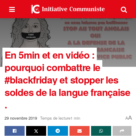
En 5min et en vidéo :
pourquoi combattre le
#blackfriday et stopper les
soldes de la langue française
.
A
29 novembre 2019
Temps de lecture1 min
A