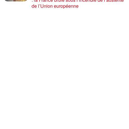
de l’Union européenne
26 JUILLET 2026
« Cuba socialiste est la digue avancée des
peuples libres » – Gilda Landini PRCF [
#Paris manifestation de solidarité avec Cuba
#26Julio ]
25 JUILLET 2026
Incendies, canicules, capitalisme : la France
au bord du brasier
24 JUILLET 2026
Sommet de la plateforme anti-impérialiste
mondiale : le PRCF expose la situation
politique en France
24 JUILLET 2026
CHARGER PLUS