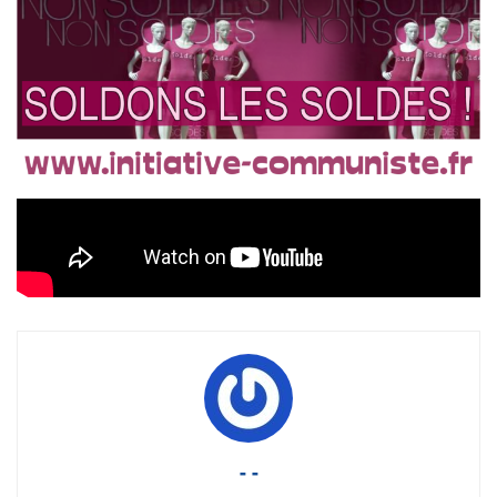
Tags:
black friday
consumérisme
COURRIEL
fadi kassem
Globish
langue française
société de consomation
solde
tout anglais
video
- -