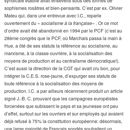
syndicale établie avait ensevelis sous des tonnes de
sophismes rosâtres et bien-pensants. C’est par ex. Olivier
Mateu qui, dans une entrevue avec I.C., reparle
ouvertement du «
socialisme à la française
« . Or ce mot
d’ordre avait été abandonné en 1994 par le PCF (c’est au
28ème congrès que le PCF, où Marchais passa la main à
Hue, a ôté de ses statuts la référence au socialisme, au
marxisme, à la classe ouvrière, à la socialisation des
moyens de production et au centralisme démocratique!).
C’est aussi la direction de la CGT qui avait cru bon, pour
intégrer la C.E.S. rose-jaune, d’expurger ses statuts de
toute référence à la socialisation des moyens de
production. I.C. a par ailleurs récemment produit un article
signé J.-B. C. prouvant que les campagnes européistes
forcenées que subissent le pays et sa jeunesse ont peu
d’effet, surtout sur les ouvriers et sur employés qui avaient
déjà refusé à 75% la constitution européenne: désormais,
une large majorité de Français sondés souhaitent un