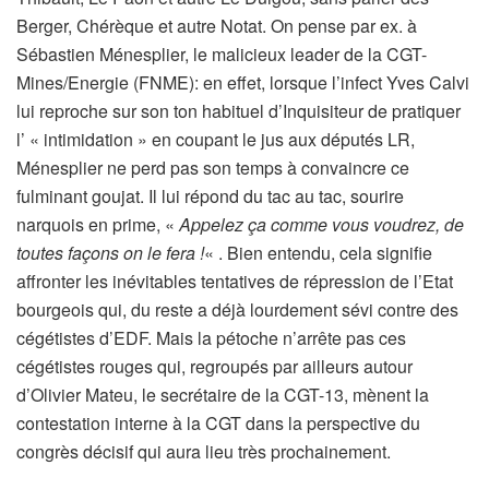
Berger, Chérèque et autre Notat. On pense par ex. à
Sébastien Ménesplier, le malicieux leader de la CGT-
Mines/Energie (FNME): en effet, lorsque l’infect Yves Calvi
lui reproche sur son ton habituel d’Inquisiteur de pratiquer
l’ « intimidation » en coupant le jus aux députés LR,
Ménesplier ne perd pas son temps à convaincre ce
fulminant goujat. Il lui répond du tac au tac, sourire
narquois en prime, «
Appelez ça comme vous voudrez, de
toutes façons on le fera !
« . Bien entendu, cela signifie
affronter les inévitables tentatives de répression de l’Etat
bourgeois qui, du reste a déjà lourdement sévi contre des
cégétistes d’EDF. Mais la pétoche n’arrête pas ces
cégétistes rouges qui, regroupés par ailleurs autour
d’Olivier Mateu, le secrétaire de la CGT-13, mènent la
contestation interne à la CGT dans la perspective du
congrès décisif qui aura lieu très prochainement.