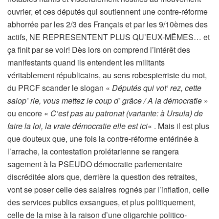
ouvrier, et ces députés qui soutiennent une contre-réforme
abhorrée par les 2/3 des Français et par les 9/10èmes des
actifs, NE REPRESENTENT PLUS QU’EUX-MÊMES… et
ça finit par se voir! Dès lors on comprend l’intérêt des
manifestants quand ils entendent les militants
véritablement républicains, au sens robespierriste du mot,
du PRCF scander le slogan «
Députés qui vot’ rez, cette
salop’ rie, vous mettez le coup d’ grâce / A la démocratie
»
ou encore «
C’est pas au patronat (variante: à Ursula) de
faire la loi, la vraie démocratie elle est ici
« . Mais il est plus
que douteux que, une fois la contre-réforme entérinée à
l’arrache, la contestation prolétarienne se rangera
sagement à la PSEUDO démocratie parlementaire
discréditée alors que, derrière la question des retraites,
vont se poser celle des salaires rognés par l’inflation, celle
des services publics exsangues, et plus politiquement,
celle de la mise à la raison d’une oligarchie politico-