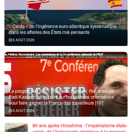
« Ceuta » ou l’ingérence euro-atlantique systématique
dans les affaires des États mal-pensants
6 AOÛT 2026
Le programme 2027 : Résister, Fédérer, Reconstruire –
Fadi Kassem fait le point sur les grandes orientations
pour faire gagner la France des travailleurs [10′]
6 AOÛT 2026
80 ans après Hiroshima : l’impérialisme états-
unien, de l’holocauste atomique à la menace