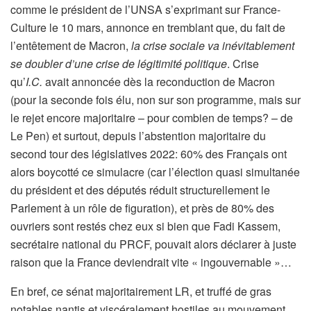
comme le président de l’UNSA s’exprimant sur France-
Culture le 10 mars, annonce en tremblant que, du fait de
l’entêtement de Macron,
la crise sociale va inévitablement
se doubler d’une crise de légitimité politique
. Crise
qu’
I.C.
avait annoncée dès la reconduction de Macron
(pour la seconde fois élu, non sur son programme, mais sur
le rejet encore majoritaire – pour combien de temps? – de
Le Pen) et surtout, depuis l’abstention majoritaire du
second tour des législatives 2022: 60% des Français ont
alors boycotté ce simulacre (car l’élection quasi simultanée
du président et des députés réduit structurellement le
Parlement à un rôle de figuration), et près de 80% des
ouvriers sont restés chez eux si bien que Fadi Kassem,
secrétaire national du PRCF, pouvait alors déclarer à juste
raison que la France deviendrait vite « ingouvernable »…
En bref, ce sénat majoritairement LR, et truffé de gras
notables nantis et viscéralement hostiles au mouvement