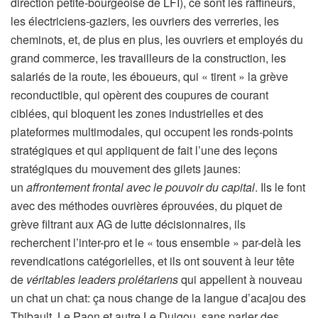
direction petite-bourgeoise de LFI), ce sont les raffineurs,
les électriciens-gaziers, les ouvriers des verreries, les
cheminots, et, de plus en plus, les ouvriers et employés du
grand commerce, les travailleurs de la construction, les
salariés de la route, les éboueurs, qui « tirent » la grève
reconductible, qui opèrent des coupures de courant
ciblées, qui bloquent les zones industrielles et des
plateformes multimodales, qui occupent les ronds-points
stratégiques et qui appliquent de fait l’une des leçons
stratégiques du mouvement des gilets jaunes:
un
affrontement frontal avec le pouvoir du capital
. Ils le font
avec des méthodes ouvrières éprouvées, du piquet de
grève filtrant aux AG de lutte décisionnaires, ils
recherchent l’inter-pro et le « tous ensemble » par-delà les
revendications catégorielles, et ils ont souvent à leur tête
de
véritables leaders prolétariens
qui appellent à nouveau
un chat un chat: ça nous change de la langue d’acajou des
Thibault, Le Paon et autre Le Duigou, sans parler des