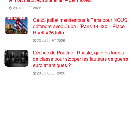
23 JUILLET 2026
Ce 25 juillet manifestons à Paris pour NOUS
défendre avec Cuba ! [Paris 14H30 – Place
Rueff #26Julio ]
23 JUILLET 2026
L’échec de Poutine : Russie, quelles forces
de classe pour stopper les fauteurs de guerre
euro atlantiques ?
23 JUILLET 2026
Coupe du monde de football 2026 : une fin
salutaire pour une compétition délétère
23 JUILLET 2026
Trump et Rubio déclarent la guerre au
communisme … par Gilles Questiaux
21 JUILLET 2026