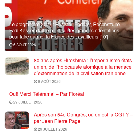
Le programme 2027 : Résister, Fédérer, Reconstruire –
Fadi Kassem fait le point sur les grandes orientations
pour faire gagner la France des travailleurs [10′]
6 AOÛT 2026
80 ans après Hiroshima : l’impérialisme états-
unien, de l’holocauste atomique à la menace
d’extermination de la civilisation iranienne
6 AOÛT 2026
Ouf! Merci Télérama! – Par Floréal
29 JUILLET 2026
Après son 54e Congrès, où en est la CGT ? –
par Jean Pierre Page
29 JUILLET 2026