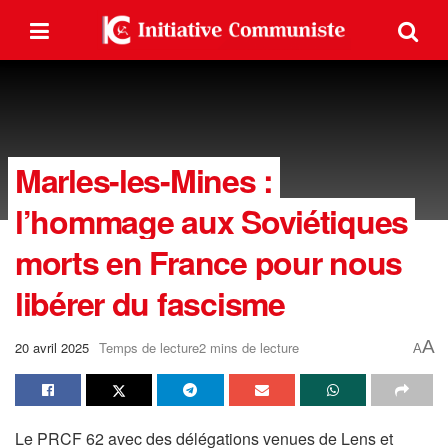
Marles-les-Mines :
l’hommage aux Soviétiques
morts en France pour nous
libérer du fascisme
A
20 avril 2025
Temps de lecture2 mins de lecture
A
Le PRCF 62 avec des délégations venues de Lens et