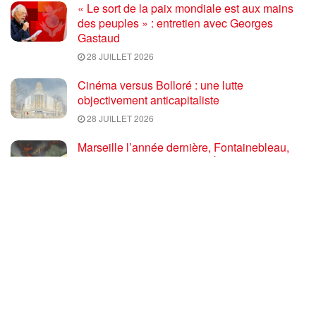
« Le sort de la paix mondiale est aux mains
des peuples » : entretien avec Georges
Gastaud
28 JUILLET 2026
Cinéma versus Bolloré : une lutte
objectivement anticapitaliste
28 JUILLET 2026
Marseille l’année dernière, Fontainebleau,
Arcachon, la Drôme et les Écrins cette année
: la France brûle sous l’incendie de l’austérité
de l’Union européenne
26 JUILLET 2026
« Cuba socialiste est la digue avancée des
peuples libres » – Gilda Landini PRCF [
#Paris manifestation de solidarité avec Cuba
#26Julio ]
25 JUILLET 2026