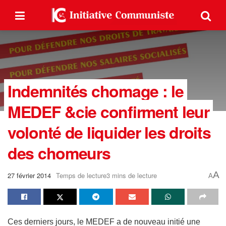
Indemnités chomage : le
MEDEF &cie confirment leur
volonté de liquider les droits
des chomeurs
A
27 février 2014
Temps de lecture3 mins de lecture
A
Ces derniers jours, le MEDEF a de nouveau initié une