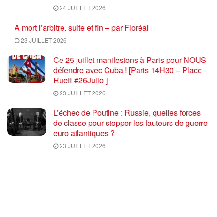
24 JUILLET 2026
A mort l’arbitre, suite et fin – par Floréal
23 JUILLET 2026
Ce 25 juillet manifestons à Paris pour NOUS
défendre avec Cuba ! [Paris 14H30 – Place
Rueff #26Julio ]
23 JUILLET 2026
L’échec de Poutine : Russie, quelles forces
de classe pour stopper les fauteurs de guerre
euro atlantiques ?
23 JUILLET 2026
Coupe du monde de football 2026 : une fin
salutaire pour une compétition délétère
23 JUILLET 2026
Trump et Rubio déclarent la guerre au