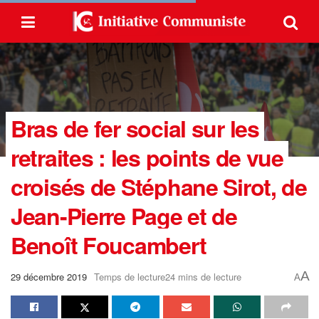
Bras de fer social sur les
retraites : les points de vue
croisés de Stéphane Sirot, de
Jean-Pierre Page et de
Benoît Foucambert
A
29 décembre 2019
Temps de lecture24 mins de lecture
A