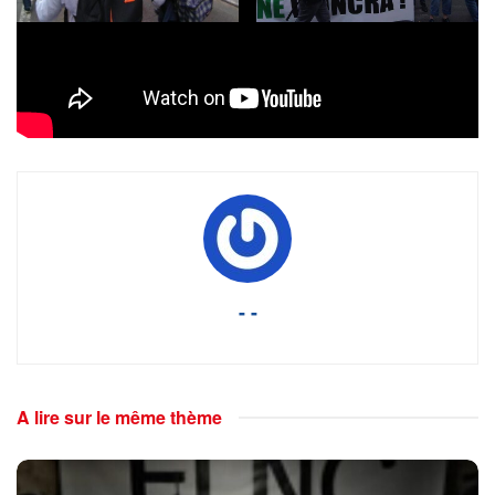
Tags:
annexion
apartheid
colonies
colonisation
Fascisation
internationale
manifestation
netanyahu
Palestine
paris
video
- -
A lire sur le même thème