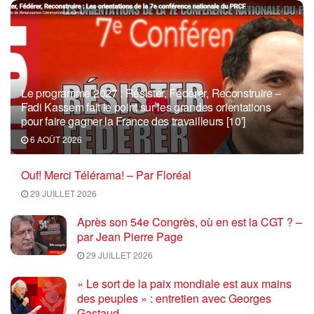
Le programme 2027 : Résister, Fédérer, Reconstruire –
Fadi Kassem fait le point sur les grandes orientations
pour faire gagner la France des travailleurs [10′]
6 AOÛT 2026
Ouf! Merci Télérama! – Par Floréal
29 JUILLET 2026
Après son 54e Congrès, où en est la CGT ? –
par Jean Pierre Page
29 JUILLET 2026
« Le sort de la paix mondiale est aux mains
des peuples » : entretien avec Georges
Gastaud