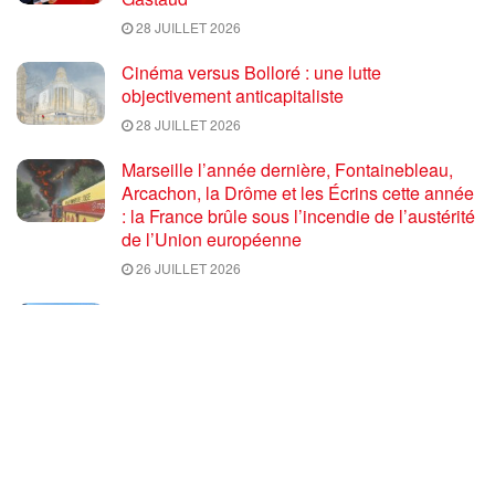
28 JUILLET 2026
Cinéma versus Bolloré : une lutte
objectivement anticapitaliste
28 JUILLET 2026
Marseille l’année dernière, Fontainebleau,
Arcachon, la Drôme et les Écrins cette année
: la France brûle sous l’incendie de l’austérité
de l’Union européenne
26 JUILLET 2026
« Cuba socialiste est la digue avancée des
peuples libres » – Gilda Landini PRCF [
#Paris manifestation de solidarité avec Cuba
#26Julio ]
25 JUILLET 2026
Incendies, canicules, capitalisme : la France
au bord du brasier