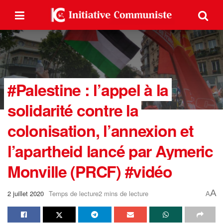
#Palestine : l’appel à la
solidarité contre la
colonisation, l’annexion et
l’apartheid lancé par Aymeric
Monville (PRCF) #vidéo
A
2 juillet 2020
Temps de lecture2 mins de lecture
A