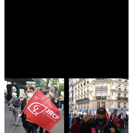
Monville, commission
internationale du PRCF
retour en photos sur la
participation du PRCF et des
JRCF d’Île de France à la
manifestation du 27 juin 2020