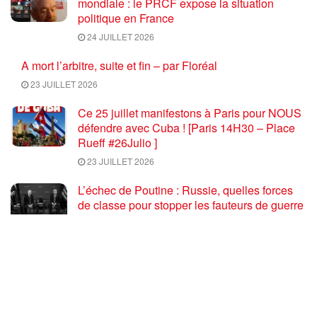
mondiale : le PRCF expose la situation
politique en France
24 JUILLET 2026
A mort l’arbitre, suite et fin – par Floréal
23 JUILLET 2026
Ce 25 juillet manifestons à Paris pour NOUS
défendre avec Cuba ! [Paris 14H30 – Place
Rueff #26Julio ]
23 JUILLET 2026
L’échec de Poutine : Russie, quelles forces
de classe pour stopper les fauteurs de guerre
euro atlantiques ?
23 JUILLET 2026
Coupe du monde de football 2026 : une fin
salutaire pour une compétition délétère
23 JUILLET 2026