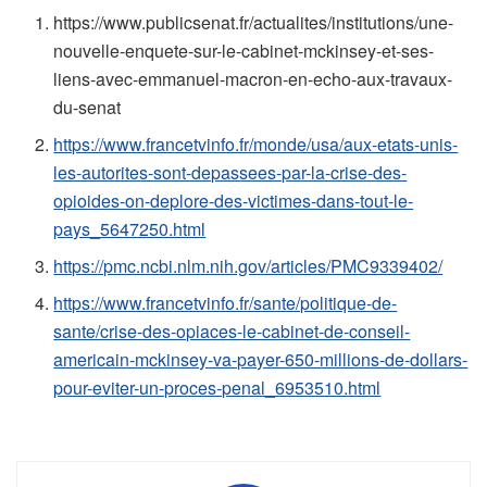
https://www.publicsenat.fr/actualites/institutions/une-
nouvelle-enquete-sur-le-cabinet-mckinsey-et-ses-
liens-avec-emmanuel-macron-en-echo-aux-travaux-
du-senat
https://www.francetvinfo.fr/monde/usa/aux-etats-unis-
les-autorites-sont-depassees-par-la-crise-des-
opioides-on-deplore-des-victimes-dans-tout-le-
pays_5647250.html
https://pmc.ncbi.nlm.nih.gov/articles/PMC9339402/
https://www.francetvinfo.fr/sante/politique-de-
sante/crise-des-opiaces-le-cabinet-de-conseil-
americain-mckinsey-va-payer-650-millions-de-dollars-
pour-eviter-un-proces-penal_6953510.html