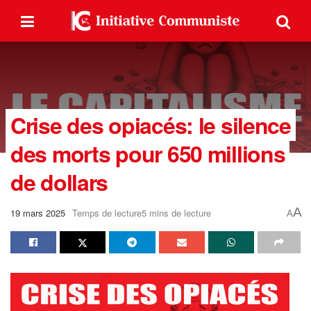
Crise des opiacés: le silence
des morts pour 650 millions
de dollars
A
19 mars 2025
Temps de lecture5 mins de lecture
A