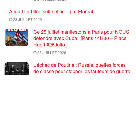
A mort l’arbitre, suite et fin – par Floréal
23 JUILLET 2026
Ce 25 juillet manifestons à Paris pour NOUS
défendre avec Cuba ! [Paris 14H30 – Place
Rueff #26Julio ]
23 JUILLET 2026
L’échec de Poutine : Russie, quelles forces
de classe pour stopper les fauteurs de guerre
euro atlantiques ?
23 JUILLET 2026
Coupe du monde de football 2026 : une fin
salutaire pour une compétition délétère
23 JUILLET 2026
Trump et Rubio déclarent la guerre au
communisme … par Gilles Questiaux