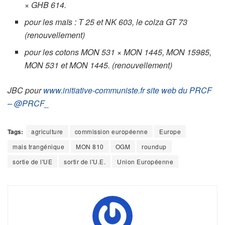
× GHB 614.
pour les maïs : T 25 et NK 603, le colza GT 73
(renouvellement)
pour les cotons MON 531 × MON 1445, MON 15985,
MON 531 et MON 1445. (renouvellement)
JBC pour
www.initiative-communiste.fr site web du PRCF
– @PRCF_
Tags:
agriculture
commission européenne
Europe
mais trangénique
MON 810
OGM
roundup
sortie de l'UE
sortir de l'U.E.
Union Européenne