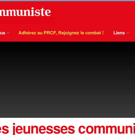
ous
Adhérez au PRCF, Rejoignez le combat !
Liens
es jeunesses communi