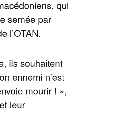
 macédoniens, qui
rre semée par
de l’OTAN.
 ils souhaitent
ton ennemi n’est
envoie mourir ! »,
et leur