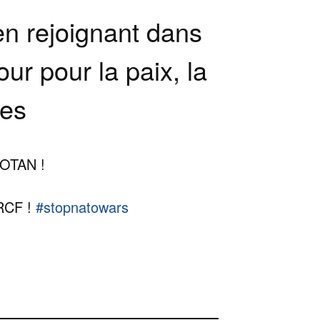
en rejoignant dans
ur pour la paix, la
tes
l'OTAN !
JRCF !
#stopnatowars