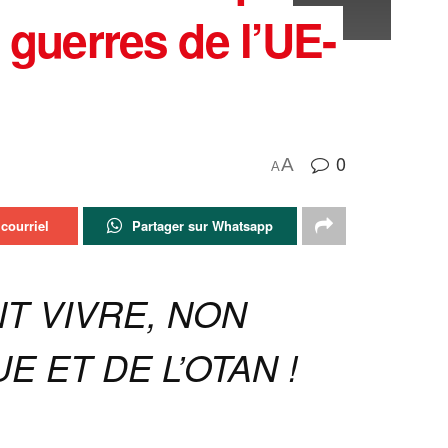
 guerres de l’UE-
0
A
A
courriel
Partager sur Whatsapp
T VIVRE, NON
E ET DE L’OTAN !