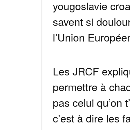
yougoslavie cro
savent si doulou
l’Union Europée
Les JRCF expliqu
permettre à chaq
pas celui qu’on t
c’est à dire les f