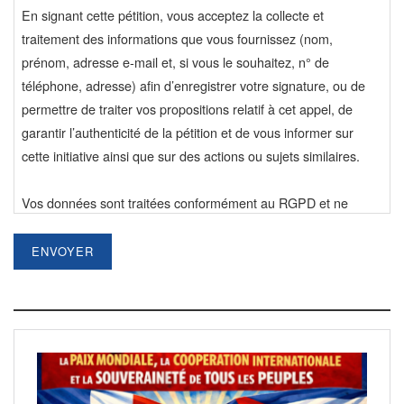
En signant cette pétition, vous acceptez la collecte et
traitement des informations que vous fournissez (nom,
prénom, adresse e-mail et, si vous le souhaitez, n° de
téléphone, adresse) afin d’enregistrer votre signature, ou de
permettre de traiter vos propositions relatif à cet appel, de
garantir l’authenticité de la pétition et de vous informer sur
cette initiative ainsi que sur des actions ou sujets similaires.
Vos données sont traitées conformément au RGPD et ne
seront pas utilisées à d’autres fins sans votre consentement.
Vous pouvez à tout moment accéder à vos données,
ENVOYER
demander leur rectification ou leur suppression, ou retirer
votre consentement en contactant : via le formulaire de contact
du site initiative-communiste.fr en précisant la page internet de
cet appel
En validant votre signature, vous reconnaissez avoir pris