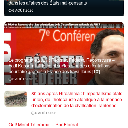
dans les affaires des États mal-pensants
6 AOÛT 2026
Le programme 2027 : Résister, Fédérer, Reconstruire –
Fadi Kassem fait le point sur les grandes orientations
pour faire gagner la France des travailleurs [10′]
6 AOÛT 2026
80 ans après Hiroshima : l’impérialisme états-
unien, de l’holocauste atomique à la menace
d’extermination de la civilisation iranienne
6 AOÛT 2026
Ouf! Merci Télérama! – Par Floréal