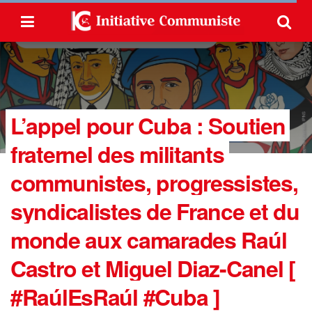
L’appel pour Cuba : Soutien
fraternel des militants
communistes, progressistes,
syndicalistes de France et du
monde aux camarades Raúl
Castro et Miguel Diaz-Canel [
#RaúlEsRaúl #Cuba ]