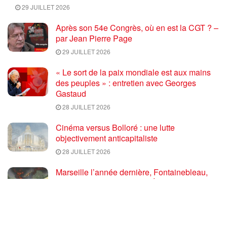
29 JUILLET 2026
Après son 54e Congrès, où en est la CGT ? –
par Jean Pierre Page
29 JUILLET 2026
« Le sort de la paix mondiale est aux mains
des peuples » : entretien avec Georges
Gastaud
28 JUILLET 2026
Cinéma versus Bolloré : une lutte
objectivement anticapitaliste
28 JUILLET 2026
Marseille l’année dernière, Fontainebleau,
Arcachon, la Drôme et les Écrins cette année
: la France brûle sous l’incendie de l’austérité
de l’Union européenne
26 JUILLET 2026