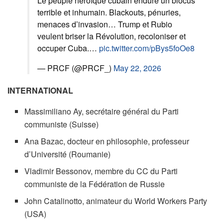
Le peuple héroïque cubain endure un blocus
terrible et inhumain. Blackouts, pénuries,
menaces d’invasion… Trump et Rubio
veulent briser la Révolution, recoloniser et
occuper Cuba.…
pic.twitter.com/pBys5foOe8
— PRCF (@PRCF_)
May 22, 2026
INTERNATIONAL
Massimiliano Ay, secrétaire général du Parti
communiste (Suisse)
Ana Bazac, docteur en philosophie, professeur
d’Université (Roumanie)
Vladimir Bessonov, membre du CC du Parti
communiste de la Fédération de Russie
John Catalinotto, animateur du World Workers Party
(USA)