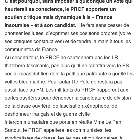
C’est pourquoi, sans imposer à quiconque un vote qui
heurterait sa conscience, le PRCF apportera un
soutien critique mais dynamique à la « France
insoumise » et à son candidat.
Il le fera sans cesser de
prioriser les luttes, d’exprimer ses positions propres (voire
ses critiques constructives) et de tendre la main à tous les
communistes de France.
Au second tour, le PRCF ne cautionnera pas les LR
thatchéro-fascisants, pas plus qu’il ne rabattra vers le PS
social-maastrichtien dont la politique patronale a gonflé les
voiles bleu marine. Pour autant le Pôle ne restera pas
passif face au FN. Les militants du PRCF frapperont aux
portes ouvrières pour dénoncer la candidature de division
de la classe ouvrière, de fascisation xénophobe, de
déshonneur français et de guerre civile
intercommunautaire que porte en réalité Mme Le Pen.
Surtout, le PRCF appellera les communistes, les
syndicalistes de classe, les jeunes révolutionnaires, à