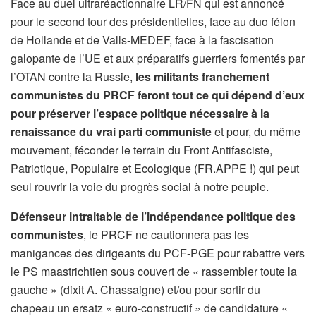
Face au duel ultraréactionnaire LR/FN qui est annoncé
pour le second tour des présidentielles, face au duo félon
de Hollande et de Valls-MEDEF, face à la fascisation
galopante de l’UE et aux préparatifs guerriers fomentés par
l’OTAN contre la Russie,
les militants franchement
communistes du PRCF feront tout ce qui dépend d’eux
pour préserver l’espace politique nécessaire à la
renaissance du vrai parti communiste
et pour, du même
mouvement, féconder le terrain du Front Antifasciste,
Patriotique, Populaire et Ecologique (FR.APPE !) qui peut
seul rouvrir la voie du progrès social à notre peuple.
Défenseur intraitable de l’indépendance politique des
communistes
, le PRCF ne cautionnera pas les
manigances des dirigeants du PCF-PGE pour rabattre vers
le PS maastrichtien sous couvert de « rassembler toute la
gauche » (dixit A. Chassaigne) et/ou pour sortir du
chapeau un ersatz « euro-constructif » de candidature «