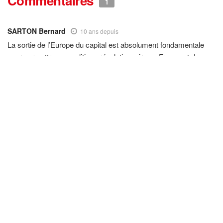
Commentaires
1
SARTON Bernard
10 ans depuis
La sortie de l’Europe du capital est absolument fondamentale
pour permettre une politique révolutionnaire en France et dans
d’autres pays européens . La crise du capitalisme est
permanente et chaque peuple doit pouvoir reprendre en mains
ses affaires . Les communistes en unissant leurs efforts doivent
en être les fers de lance partout .Les colères se développent
avec plus ou moins d’intensité et les bourgeoisies nationales
essayent de faire face à cette montée continue du
mécontentement par des artifices électoraux ou des peurs
salafistes . Mais la crise est si forte et sans avenir que nous
pouvons faire mûrir nos idées de changement de société
beaucoup plus vite qu’auparavant . Le mouvement communiste
va connaître une nouvelle vigueur et le militantisme
révolutionnaire sera à l’ordre du jour par la force des choses
historiques . L’optimisme doit nous habiter et renforcer notre