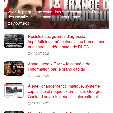
2027, le programme communiste : reconstruire la France
des travailleurs ! [demandez le programme
8 AOÛT 2026
Résistez aux guerres d’agression
impérialistes américaines et au harcèlement
nucléaire ! la déclaration de l’ILPS
8 AOÛT 2026
Annie Lacroix-Riz : « le contrôle de
l’information par le grand capital »
7 AOÛT 2026
Alerte : changement climatique, système
capitaliste et risque exterministe. Georges
Gastaud ouvre le débat à l’international
7 AOÛT 2026